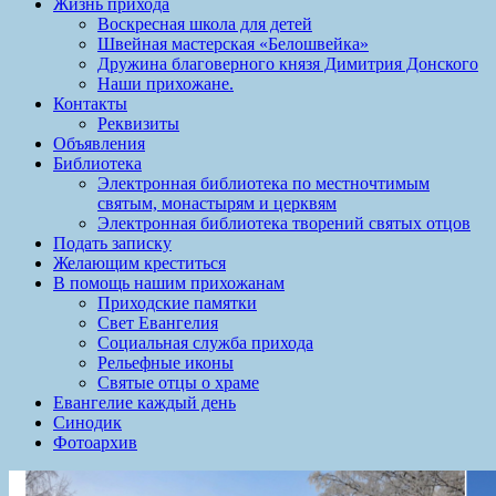
Жизнь прихода
Воскресная школа для детей
Швейная мастерская «Белошвейка»
Дружина благоверного князя Димитрия Донского
Наши прихожане.
Контакты
Реквизиты
Объявления
Библиотека
Электронная библиотека по местночтимым
святым, монастырям и церквям
Электронная библиотека творений святых отцов
Подать записку
Желающим креститься
В помощь нашим прихожанам
Приходские памятки
Свет Евангелия
Социальная служба прихода
Рельефные иконы
Святые отцы о храме
Евангелие каждый день
Синодик
Фотоархив