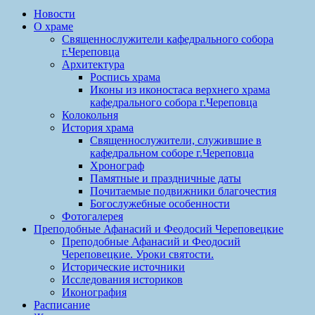
Новости
О храме
Священнослужители кафедрального собора
г.Череповца
Архитектура
Роспись храма
Иконы из иконостаса верхнего храма
кафедрального собора г.Череповца
Колокольня
История храма
Священнослужители, служившие в
кафедральном соборе г.Череповца
Хронограф
Памятные и праздничные даты
Почитаемые подвижники благочестия
Богослужебные особенности
Фотогалерея
Преподобные Афанасий и Феодосий Череповецкие
Преподобные Афанасий и Феодосий
Череповецкие. Уроки святости.
Исторические источники
Исследования историков
Иконография
Расписание