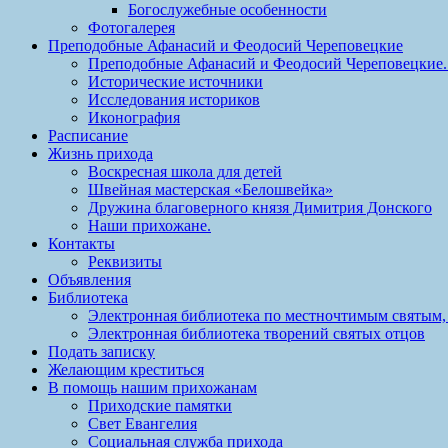
Богослужебные особенности
Фотогалерея
Преподобные Афанасий и Феодосий Череповецкие
Преподобные Афанасий и Феодосий Череповецкие. 
Исторические источники
Исследования историков
Иконография
Расписание
Жизнь прихода
Воскресная школа для детей
Швейная мастерская «Белошвейка»
Дружина благоверного князя Димитрия Донского
Наши прихожане.
Контакты
Реквизиты
Объявления
Библиотека
Электронная библиотека по местночтимым святым,
Электронная библиотека творений святых отцов
Подать записку
Желающим креститься
В помощь нашим прихожанам
Приходские памятки
Свет Евангелия
Социальная служба прихода