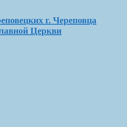
еповецких г. Череповца
славной Церкви