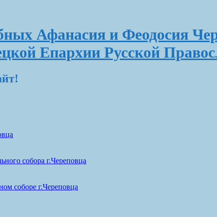
ных Афанасия и Феодосия Чер
ецкой Епархии Русской Право
айт!
овца
ьного собора г.Череповца
ом соборе г.Череповца