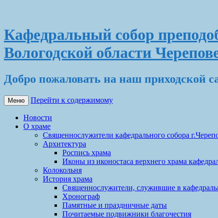
Кафедральный собор преподоб
Вологодской области Черепов
Добро пожаловать на наш приходской с
Перейти к содержимому
Меню
Новости
О храме
Священнослужители кафедрального собора г.Череп
Архитектура
Роспись храма
Иконы из иконостаса верхнего храма кафедрал
Колокольня
История храма
Священнослужители, служившие в кафедральн
Хронограф
Памятные и праздничные даты
Почитаемые подвижники благочестия