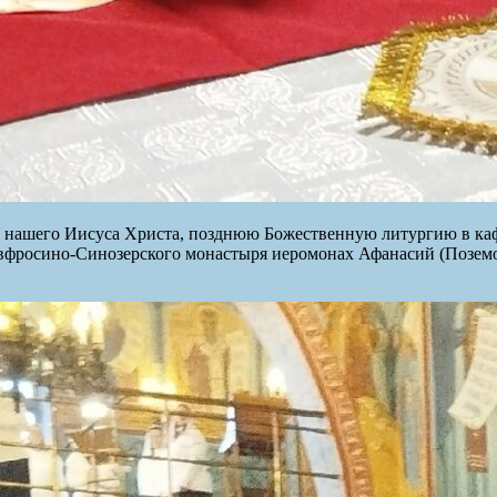
паса нашего Иисуса Христа, позднюю Божественную литургию в к
вфросино-Синозерского монастыря иеромонах Афанасий (Поземо