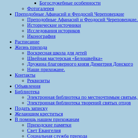
Богослужебные особенности
Фотогалерея
Преподобные Афанасий и Феодосий Череповецкие
Преподобные Афанасий и Феодосий Череповецкие. 
Исторические источники
Исследования историков
Иконография
Расписание
Жизнь прихода
Воскресная школа для детей
Швейная мастерская «Белошвейка»
Дружина благоверного князя Димитрия Донского
Наши прихожане.
Контакты
Реквизиты
Объявления
Библиотека
Электронная библиотека по местночтимым святым,
Электронная библиотека творений святых отцов
Подать записку
Желающим креститься
В помощь нашим прихожанам
Приходские памятки
Свет Евангелия
Социальная служба прихода