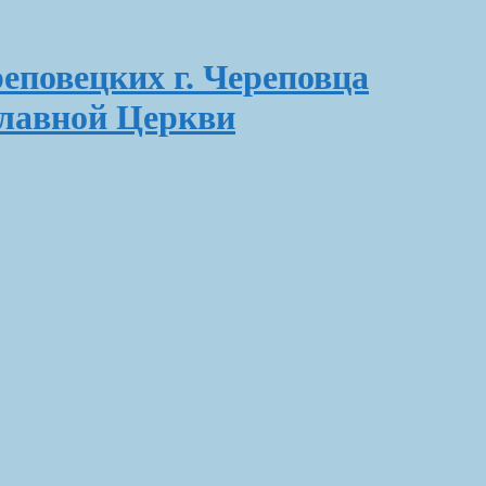
еповецких г. Череповца
славной Церкви