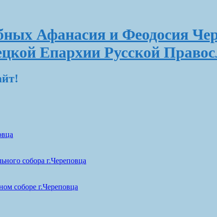
ных Афанасия и Феодосия Чер
ецкой Епархии Русской Право
айт!
овца
ьного собора г.Череповца
ом соборе г.Череповца