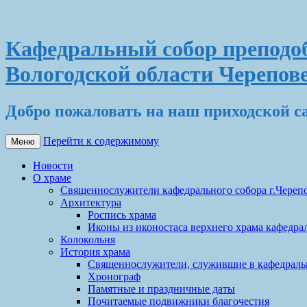
Кафедральный собор преподоб
Вологодской области Черепов
Добро пожаловать на наш приходской с
Перейти к содержимому
Меню
Новости
О храме
Священнослужители кафедрального собора г.Череп
Архитектура
Роспись храма
Иконы из иконостаса верхнего храма кафедрал
Колокольня
История храма
Священнослужители, служившие в кафедральн
Хронограф
Памятные и праздничные даты
Почитаемые подвижники благочестия