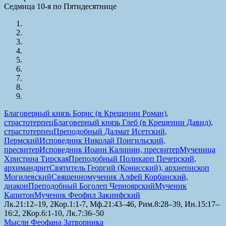
Седмица 10-я по Пятидесятнице
Благоверный князь Борис (в Крещении Роман),
страстотерпец
Благоверный князь Глеб (в Крещении Давид),
страстотерпец
Преподобный Далмат Исетский,
Пермский
Исповедник Николай Понгильский,
пресвитер
Исповедник Иоанн Калинин, пресвитер
Мученица
Христина Тирская
Преподобный Поликарп Печерский,
архимандрит
Святитель Георгий (Конисский), архиепископ
Могилевский
Священномученик Алфей Корбанский,
диакон
Преподобный Боголеп Черноярский
Мученик
Капитон
Мученик Феофил Закинфский
Лк.21:12–19, 2Кор.1:1-7, Мф.21:43–46, Рим.8:28–39, Ин.15:17–
16:2, 2Кор.6:1-10, Лк.7:36–50
Мысли Феофана Затворника