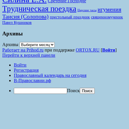
Сретение Господне
Трудническая поездка
игумения
Царские часы
Таисия (Солопова)
престольный праздник
священномученик
Павел Кушников
Архивы
Архивы
Работает на Prihod.ru
при поддержке
ORTOX.RU
[
Войти
]
Перейти к верхней панели
Войти
Регистрация
Православный календарь на сегодня
В-Православии.рф
Поиск