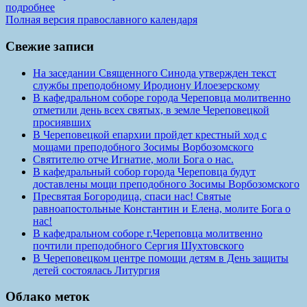
подробнее
Полная версия православного календаря
Свежие записи
На заседании Священного Синода утвержден текст
службы преподобному Иродиону Илоезерскому
В кафедральном соборе города Череповца молитвенно
отметили день всех святых, в земле Череповецкой
просиявших
В Череповецкой епархии пройдет крестный ход с
мощами преподобного Зосимы Ворбозомского
Святителю отче Игнатие, моли Бога о нас.
В кафедральный собор города Череповца будут
доставлены мощи преподобного Зосимы Ворбозомского
Пресвятая Богородица, спаси нас! Святые
равноапостольные Константин и Елена, молите Бога о
нас!
В кафедральном соборе г.Череповца молитвенно
почтили преподобного Сергия Шухтовского
В Череповецком центре помощи детям в День защиты
детей состоялась Литургия
Облако меток