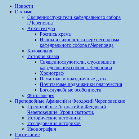
Новости
О храме
Священнослужители кафедрального собора
г.Череповца
Архитектура
Роспись храма
Иконы из иконостаса верхнего храма
кафедрального собора г.Череповца
Колокольня
История храма
Священнослужители, служившие в
кафедральном соборе г.Череповца
Хронограф
Памятные и праздничные даты
Почитаемые подвижники благочестия
Богослужебные особенности
Фотогалерея
Преподобные Афанасий и Феодосий Череповецкие
Преподобные Афанасий и Феодосий
Череповецкие. Уроки святости.
Исторические источники
Исследования историков
Иконография
Расписание