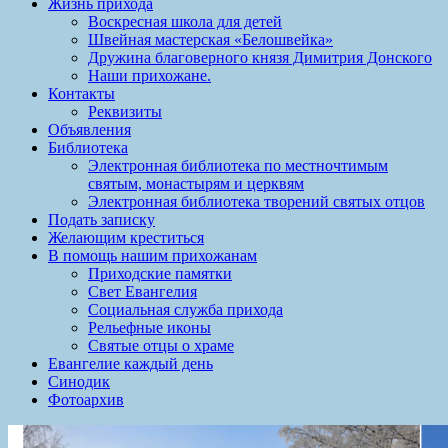
Жизнь прихода
Воскресная школа для детей
Швейная мастерская «Белошвейка»
Дружина благоверного князя Димитрия Донского
Наши прихожане.
Контакты
Реквизиты
Объявления
Библиотека
Электронная библиотека по местночтимым
святым, монастырям и церквям
Электронная библиотека творений святых отцов
Подать записку
Желающим креститься
В помощь нашим прихожанам
Приходские памятки
Свет Евангелия
Социальная служба прихода
Рельефные иконы
Святые отцы о храме
Евангелие каждый день
Синодик
Фотоархив