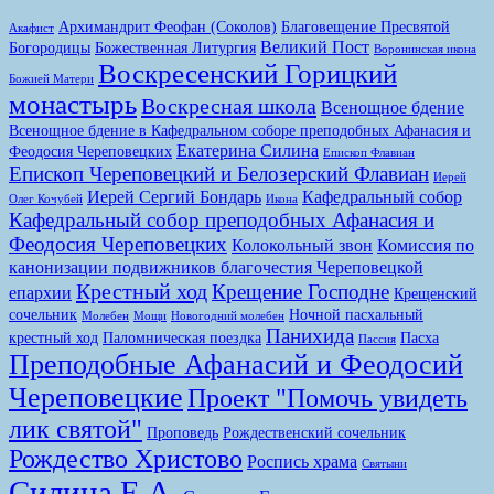
Архимандрит Феофан (Соколов)
Благовещение Пресвятой
Акафист
Великий Пост
Богородицы
Божественная Литургия
Воронинская икона
Воскресенский Горицкий
Божией Матери
монастырь
Воскресная школа
Всенощное бдение
Всенощное бдение в Кафедральном соборе преподобных Афанасия и
Екатерина Силина
Феодосия Череповецких
Епископ Флавиан
Епископ Череповецкий и Белозерский Флавиан
Иерей
Иерей Сергий Бондарь
Кафедральный собор
Олег Кочубей
Икона
Кафедральный собор преподобных Афанасия и
Феодосия Череповецких
Колокольный звон
Комиссия по
канонизации подвижников благочестия Череповецкой
Крестный ход
Крещение Господне
епархии
Крещенский
сочельник
Ночной пасхальный
Молебен
Мощи
Новогодний молебен
Панихида
крестный ход
Паломническая поездка
Пасха
Пассия
Преподобные Афанасий и Феодосий
Череповецкие
Проект "Помочь увидеть
лик святой"
Проповедь
Рождественский сочельник
Рождество Христово
Роспись храма
Святыни
Силина Е.А.