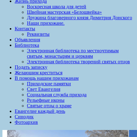
Жизнь прихода
Воскресная школа для детей
Швейная мастерская «Белошвейка»
Дружина благоверного князя Димитрия Донского
Наши прихожане.
Контакты
Реквизиты
Объявления
Библиотека
Электронная библиотека по местночтимым
святым, монастырям и церквям
Электронная библиотека творений святых отцов
Подать записку
Желающим креститься
В помощь нашим прихожанам
Приходские памятки
Свет Евангелия
Социальная служба прихода
Рельефные иконы
Святые отцы о храме
Евангелие каждый день
Синодик
Фотоархив