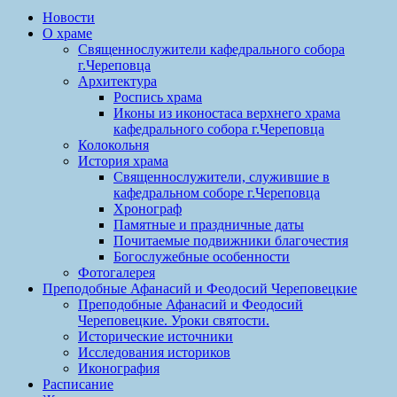
Новости
О храме
Священнослужители кафедрального собора
г.Череповца
Архитектура
Роспись храма
Иконы из иконостаса верхнего храма
кафедрального собора г.Череповца
Колокольня
История храма
Священнослужители, служившие в
кафедральном соборе г.Череповца
Хронограф
Памятные и праздничные даты
Почитаемые подвижники благочестия
Богослужебные особенности
Фотогалерея
Преподобные Афанасий и Феодосий Череповецкие
Преподобные Афанасий и Феодосий
Череповецкие. Уроки святости.
Исторические источники
Исследования историков
Иконография
Расписание