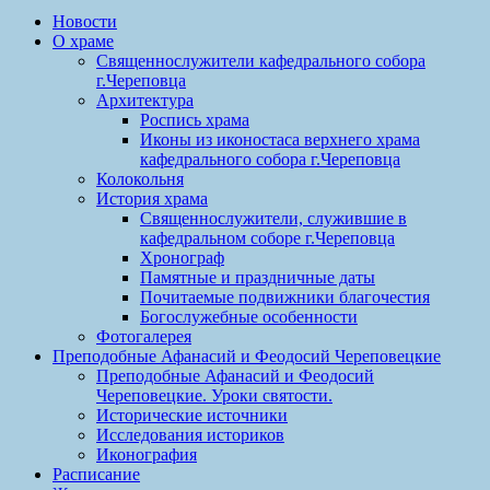
Новости
О храме
Священнослужители кафедрального собора
г.Череповца
Архитектура
Роспись храма
Иконы из иконостаса верхнего храма
кафедрального собора г.Череповца
Колокольня
История храма
Священнослужители, служившие в
кафедральном соборе г.Череповца
Хронограф
Памятные и праздничные даты
Почитаемые подвижники благочестия
Богослужебные особенности
Фотогалерея
Преподобные Афанасий и Феодосий Череповецкие
Преподобные Афанасий и Феодосий
Череповецкие. Уроки святости.
Исторические источники
Исследования историков
Иконография
Расписание