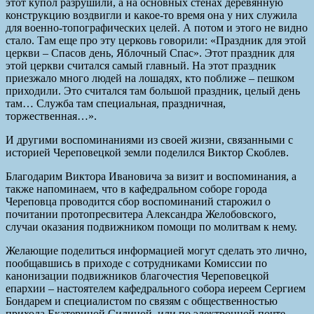
этот купол разрушили, а на основных стенах деревянную
конструкцию воздвигли и какое-то время она у них служила
для военно-топографических целей. А потом и этого не видно
стало. Там еще про эту церковь говорили: «Праздник для этой
церкви – Спасов день, Яблочный Спас». Этот праздник для
этой церкви считался самый главный. На этот праздник
приезжало много людей на лошадях, кто поближе – пешком
приходили. Это считался там большой праздник, целый день
там… Служба там специальная, праздничная,
торжественная…».
И другими воспоминаниями из своей жизни, связанными с
историей Череповецкой земли поделился Виктор Скоблев.
Благодарим Виктора Ивановича за визит и воспоминания, а
также напоминаем, что в кафедральном соборе города
Череповца проводится сбор воспоминаний старожил о
почитании протопресвитера Александра Желобовского,
случаи оказания подвижником помощи по молитвам к нему.
Желающие поделиться информацией могут сделать это лично,
пообщавшись в приходе с сотрудниками Комиссии по
канонизации подвижников благочестия Череповецкой
епархии – настоятелем кафедрального собора иереем Сергием
Бондарем и специалистом по связям с общественностью
прихода Екатериной Силиной, или по электронной почте