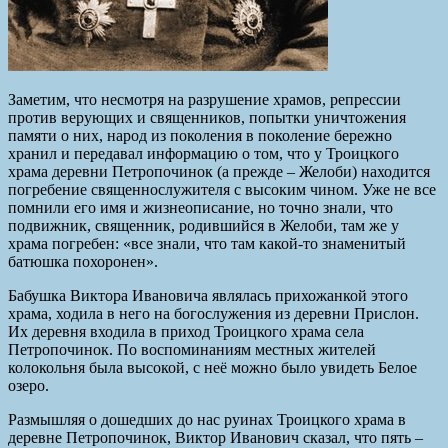
Заметим, что несмотря на разрушение храмов, репрессии
против верующих и священников, попытки уничтожения
памяти о них, народ из поколения в поколение бережно
хранил и передавал информацию о том, что у Троицкого
храма деревни Петропочинок (а прежде – Желоби) находится
погребение священнослужителя с высоким чином. Уже не все
помнили его имя и жизнеописание, но точно знали, что
подвижник, священник, родившийся в Желоби, там же у
храма погребен: «все знали, что там какой-то знаменитый
батюшка похоронен».
Бабушка Виктора Ивановича являлась прихожанкой этого
храма, ходила в него на богослужения из деревни Прислон.
Их деревня входила в приход Троицкого храма села
Петропочинок. По воспоминаниям местных жителей
колокольня была высокой, с неё можно было увидеть Белое
озеро.
Размышляя о дошедших до нас руинах Троицкого храма в
деревне Петропочинок, Виктор Иванович сказал, что пять –