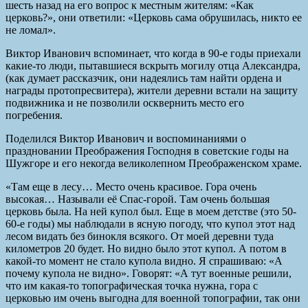
шесть назад на его вопрос к местным жителям: «Как
церковь?», они ответили: «Церковь сама обрушилась, никто ее
не ломал».
Виктор Иванович вспоминает, что когда в 90-е годы приехали
какие-то люди, пытавшиеся вскрыть могилу отца Александра,
(как думает рассказчик, они надеялись там найти ордена и
награды протопресвитера), жители деревни встали на защиту
подвижника и не позволили осквернить место его
погребения.
Поделился Виктор Иванович и воспоминаниями о
праздновании Преображения Господня в советские годы на
Шужгоре и его некогда великолепном Преображенском храме.
«Там еще в лесу… Место очень красивое. Гора очень
высокая… Называли её Спас-горой. Там очень большая
церковь была. На ней купол был. Еще в моем детстве (это 50-
60-е годы) мы наблюдали в ясную погоду, что купол этот над
лесом видать без бинокля всякого. От моей деревни туда
километров 20 будет. Но видно было этот купол. А потом в
какой-то момент не стало купола видно. Я спрашиваю: «А
почему купола не видно». Говорят: «А тут военные решили,
что им какая-то топографическая точка нужна, гора с
церковью им очень выгодна для военной топографии, так они