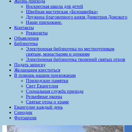
Жизнь прихода
Воскресная школа для детей
Швейная мастерская «Белошвейка»
Дружина благоверного князя Димитрия Донского
Наши прихожане.
Контакты
Реквизиты
Объявления
Библиотека
Электронная библиотека по местночтимым
святым, монастырям и церквям
Электронная библиотека творений святых отцов
Подать записку
Желающим креститься
В помощь нашим прихожанам
Приходские памятки
Свет Евангелия
Социальная служба прихода
Рельефные иконы
Святые отцы о храме
Евангелие каждый день
Синодик
Фотоархив