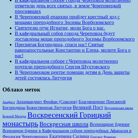
В кафедральном соборе города Череповца молитвенно
отметили день всех святых, в земле Череповецкой
просиявших
В Череповецкой епархии пройдет крестный ход с
мощами преподобного Зосимы Ворбозомского
Святителю отче Игнатие, моли Бога о нас.
В кафедральный собор города Череповца будут
доставлены мощи преподобного Зосимы Ворбозомского
Пресвятая Богородица, спаси нас! Святые
равноапостольные Константин и Елена, молите Бога о
нас!
В кафедральном соборе г.Череповца молитвенно
почтили преподобного Сергия Шухтовского
В Череповецком центре помощи детям в День защиты
детей состоялась Литургия
Облако меток
Архимандрит Феофан (Соколов)
Благовещение Пресвятой
Акафист
Великий Пост
Богородицы
Божественная Литургия
Воронинская икона
Воскресенский Горицкий
Божией Матери
монастырь
Воскресная школа
Всенощное бдение
Всенощное бдение в Кафедральном соборе преподобных Афанасия и
Екатерина Силина
Феодосия Череповецких
Епископ Флавиан