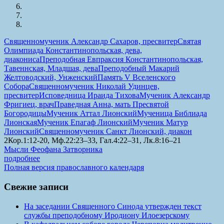
Священномученик Александр Сахаров, пресвитер
Святая
Олимпиада Константинопольская, дева,
диакониса
Преподобная Евпраксия Константинопольская,
Тавеннская, Младшая, дева
Преподобный Макарий
Желтоводский, Унженский
Память V Вселенского
Собора
Священномученик Николай Удинцев,
пресвитер
Исповедница Ираида Тихова
Мученик Александр
Фригиец, врач
Праведная Анна, мать Пресвятой
Богородицы
Мученик Аттал Лионский
Мученица Библиада
Лионская
Мученик Епагаф Лионский
Мученик Матур
Лионский
Священномученик Санкт Лионский, диакон
2Кор.1:12-20, Мф.22:23–33, Гал.4:22–31, Лк.8:16–21
Мысли Феофана Затворника
подробнее
Полная версия православного календаря
Свежие записи
На заседании Священного Синода утвержден текст
службы преподобному Иродиону Илоезерскому