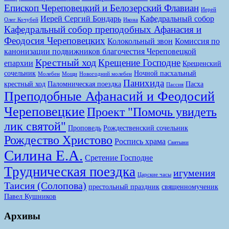
Епископ Череповецкий и Белозерский Флавиан
Иерей
Иерей Сергий Бондарь
Кафедральный собор
Олег Кочубей
Икона
Кафедральный собор преподобных Афанасия и
Феодосия Череповецких
Колокольный звон
Комиссия по
канонизации подвижников благочестия Череповецкой
Крестный ход
Крещение Господне
епархии
Крещенский
сочельник
Ночной пасхальный
Молебен
Мощи
Новогодний молебен
Панихида
крестный ход
Паломническая поездка
Пасха
Пассия
Преподобные Афанасий и Феодосий
Череповецкие
Проект "Помочь увидеть
лик святой"
Проповедь
Рождественский сочельник
Рождество Христово
Роспись храма
Святыни
Силина Е.А.
Сретение Господне
Трудническая поездка
игумения
Царские часы
Таисия (Солопова)
престольный праздник
священномученик
Павел Кушников
Архивы