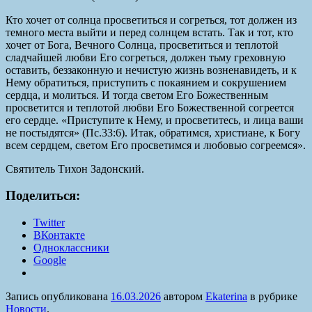
Кто хочет от солнца просветиться и согреться, тот должен из
темного места выйти и перед солнцем встать. Так и тот, кто
хочет от Бога, Вечного Солнца, просветиться и теплотой
сладчайшей любви Его согреться, должен тьму греховную
оставить, беззаконную и нечистую жизнь возненавидеть, и к
Нему обратиться, приступить с покаянием и сокрушением
сердца, и молиться. И тогда светом Его Божественным
просветится и теплотой любви Его Божественной согреется
его сердце. «Приступите к Нему, и просветитесь, и лица ваши
не постыдятся» (Пс.33:6). Итак, обратимся, христиане, к Богу
всем сердцем, светом Его просветимся и любовью согреемся».
Святитель Тихон Задонский.
Поделиться:
Twitter
ВКонтакте
Одноклассники
Google
Запись опубликована
16.03.2026
автором
Ekaterina
в рубрике
Новости
.