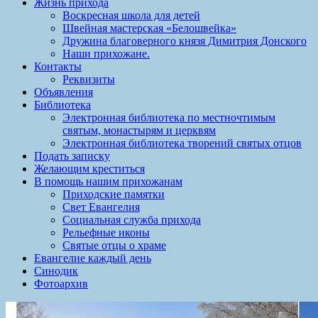
Жизнь прихода
Воскресная школа для детей
Швейная мастерская «Белошвейка»
Дружина благоверного князя Димитрия Донского
Наши прихожане.
Контакты
Реквизиты
Объявления
Библиотека
Электронная библиотека по местночтимым
святым, монастырям и церквям
Электронная библиотека творений святых отцов
Подать записку
Желающим креститься
В помощь нашим прихожанам
Приходские памятки
Свет Евангелия
Социальная служба прихода
Рельефные иконы
Святые отцы о храме
Евангелие каждый день
Синодик
Фотоархив