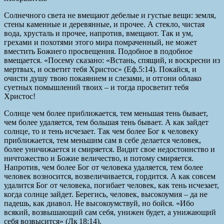
Солнечного света не вмещают дебелые и густые вещи: земля,
стены каменные и деревянные, и прочее. А стекло, чистая
вода, хрусталь и прочее, напротив, вмещают. Так и ум,
грехами и похотями этого мира помраченный, не может
вместить Божиего просвещения. Подобное в подобное
вмещается. «Посему сказано: «Встань, спящий, и воскресни из
мертвых, и осветит тебя Христос» (Еф.5:14). Покайся, и
очисти душу твою покаянием и слезами, и отгони облако
суетных помышлений твоих – и тогда просветит тебя
Христос!
Солнце чем более приближается, тем меньшая тень бывает,
чем более удаляется, тем большая тень бывает. А как зайдет
солнце, то и тень исчезает. Так чем более Бог к человеку
приближается, тем меньшим сам в себе делается человек,
более уничижается и смиряется. Видит свое недостоинство и
ничтожество и Божие величество, и потому смиряется.
Напротив, чем более Бог от человека удаляется, тем более
человек возносится, возвеличивается, гордится. А как совсем
удалится Бог от человека, погибает человек, как тень исчезает,
когда солнце зайдет. Берегись, человек, высокоумия – да не
падешь, как диавол. Не высокоумствуй, но бойся. «Ибо
всякий, возвышающий сам себя, унижен будет, а унижающий
себя возвысится» (Лк 18:14).