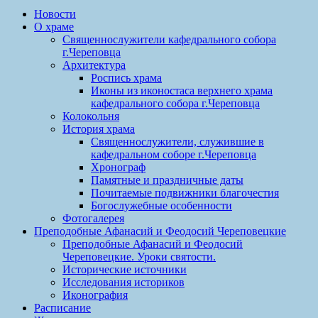
Новости
О храме
Священнослужители кафедрального собора
г.Череповца
Архитектура
Роспись храма
Иконы из иконостаса верхнего храма
кафедрального собора г.Череповца
Колокольня
История храма
Священнослужители, служившие в
кафедральном соборе г.Череповца
Хронограф
Памятные и праздничные даты
Почитаемые подвижники благочестия
Богослужебные особенности
Фотогалерея
Преподобные Афанасий и Феодосий Череповецкие
Преподобные Афанасий и Феодосий
Череповецкие. Уроки святости.
Исторические источники
Исследования историков
Иконография
Расписание