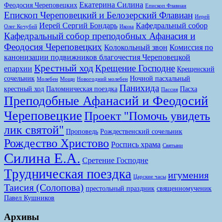
Екатерина Силина
Феодосия Череповецких
Епископ Флавиан
Епископ Череповецкий и Белозерский Флавиан
Иерей
Иерей Сергий Бондарь
Кафедральный собор
Олег Кочубей
Икона
Кафедральный собор преподобных Афанасия и
Феодосия Череповецких
Колокольный звон
Комиссия по
канонизации подвижников благочестия Череповецкой
Крестный ход
Крещение Господне
епархии
Крещенский
сочельник
Ночной пасхальный
Молебен
Мощи
Новогодний молебен
Панихида
крестный ход
Паломническая поездка
Пасха
Пассия
Преподобные Афанасий и Феодосий
Череповецкие
Проект "Помочь увидеть
лик святой"
Проповедь
Рождественский сочельник
Рождество Христово
Роспись храма
Святыни
Силина Е.А.
Сретение Господне
Трудническая поездка
игумения
Царские часы
Таисия (Солопова)
престольный праздник
священномученик
Павел Кушников
Архивы