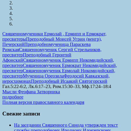
Священномученики Ермолай , Ермипп и Ермократ,
пресвитеры
Преподобный Моисей Угрин (венгр),
Печерский
Преподобномученица Параскева
Римская
Священномученик Сергий Стрельников,
пресвитер
Преподобный Геронтий
Афонский
Священномученик Ермипп Никомидийский,
пресвитер
Священномученик Ермократ Никомидийский,
пресвитер
Священномученик Ермолай Никомидийский,
пресвитер
Мученица Ореозила
Феодосий Кавказский,
иеросхимонах
Преподобный Исаакий Святогорский
Гал.5:22-6:2, Лк.6:17–23, Рим.15:30–33, Мф.17:24–18:4
Мысли Феофана Затворника
подробнее
Полная версия православного календаря
Свежие записи
На заседании Священного Синода утвержден текст
службы преподобному Иродиону Илоезерскому