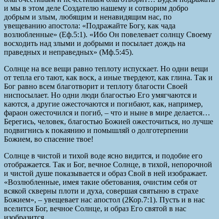
и мы в этом деле Создателю нашему и сотворим добро
добрым и злым, любящим и ненавидящим нас, по
увещеванию апостола: «Подражайте Богу, как чада
возлюбленные» (Еф.5:1). «Ибо Он повелевает солнцу Своему
восходить над злыми и добрыми и посылает дождь на
праведных и неправедных» (Мф.5:45).
Солнце на все вещи равно теплоту испускает. Но одни вещи
от тепла его тают, как воск, а иные твердеют, как глина. Так и
Бог равно всем благотворит и теплоту благости Своей
ниспосылает. Но одни люди благостью Его умягчаются и
каются, а другие ожесточаются и погибают, как, например,
фараон ожесточился и погиб, – что и ныне в мире делается…
Берегись, человек, благостью Божией ожесточиться, но лучше
подвигнись к покаянию и помышляй о долготерпении
Божием, во спасение твое!
Солнце в чистой и тихой воде ясно видится, и подобие его
отображается. Так и Бог, вечное Солнце, в тихой, непорочной
и чистой душе показывается и образ Свой в ней изображает.
«Возлюбленные, имея такие обетования, очистим себя от
всякой скверны плоти и духа, совершая святыню в страхе
Божием», – увещевает нас апостол (2Кор.7:1). Пусть и в нас
вселится Бог, вечное Солнце, и образ Его святой в нас
изобразится.