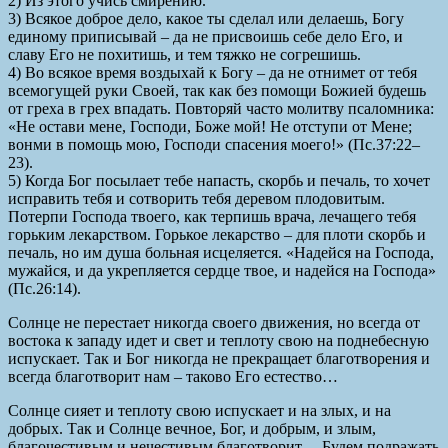
2) Из этого учись смирению.
3) Всякое доброе дело, какое ты сделал или делаешь, Богу
единому приписывай – да не присвоишь себе дело Его, и
славу Его не похитишь, и тем тяжко не согрешишь.
4) Во всякое время воздыхай к Богу – да не отнимет от тебя
всемогущей руки Своей, так как без помощи Божией будешь
от греха в грех впадать. Повторяй часто молитву псаломника:
«Не остави мене, Господи, Боже мой! Не отступи от Мене;
вонми в помощь мою, Господи спасения моего!» (Пс.37:22–
23).
5) Когда Бог посылает тебе напасть, скорбь и печаль, то хочет
исправить тебя и сотворить тебя деревом плодовитым.
Потерпи Господа твоего, как терпишь врача, лечащего тебя
горьким лекарством. Горькое лекарство – для плоти скорбь и
печаль, но им душа больная исцеляется. «Надейся на Господа,
мужайся, и да укрепляется сердце твое, и надейся на Господа»
(Пс.26:14).
Солнце не перестает никогда своего движения, но всегда от
востока к западу идет и свет и теплоту свою на поднебесную
испускает. Так и Бог никогда не прекращает благотворения и
всегда благотворит нам – таково Его естество…
Солнце сияет и теплоту свою испускает и на злых, и на
добрых. Так и Солнце вечное, Бог, и добрым, и злым,
благочестивым и нечестивым благотворит… Будем подражать