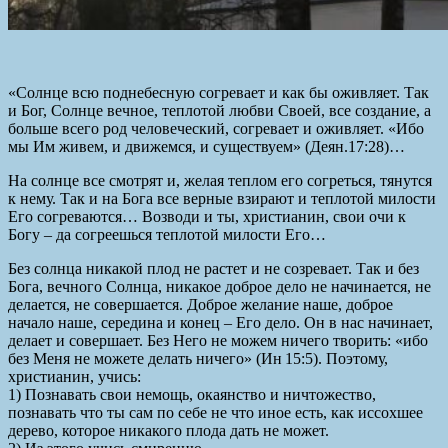
«Солнце всю поднебесную согревает и как бы оживляет. Так
и Бог, Солнце вечное, теплотой любви Своей, все создание, а
больше всего род человеческий, согревает и оживляет. «Ибо
мы Им живем, и движемся, и существуем» (Деян.17:28)…
На солнце все смотрят и, желая теплом его согреться, тянутся
к нему. Так и на Бога все верные взирают и теплотой милости
Его согреваются… Возводи и ты, христианин, свои очи к
Богу – да согреешься теплотой милости Его…
Без солнца никакой плод не растет и не созревает. Так и без
Бога, вечного Солнца, никакое доброе дело не начинается, не
делается, не совершается. Доброе желание наше, доброе
начало наше, середина и конец – Его дело. Он в нас начинает,
делает и совершает. Без Него не можем ничего творить: «ибо
без Меня не можете делать ничего» (Ин 15:5). Поэтому,
христианин, учись:
1) Познавать свои немощь, окаянство и ничтожество,
познавать что ты сам по себе не что иное есть, как иссохшее
дерево, которое никакого плода дать не может.