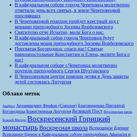
В кафедральном соборе города Череповца молитвенно
отметили день всех святых, в земле Череповецкой
просиявших
В Череповецкой епархии пройдет крестный ход с
мощами преподобного Зосимы Ворбозомского
Святителю отче Игнатие, моли Бога о нас.
В кафедральный собор города Череповца будут
доставлены мощи преподобного Зосимы Ворбозомского
Пресвятая Богородица, спаси нас! Святые
равноапостольные Константин и Елена, молите Бога о
нас!
В кафедральном соборе г.Череповца молитвенно
почтили преподобного Сергия Шухтовского
В Череповецком центре помощи детям в День защиты
детей состоялась Литургия
Облако меток
Архимандрит Феофан (Соколов)
Благовещение Пресвятой
Акафист
Великий Пост
Богородицы
Божественная Литургия
Воронинская икона
Воскресенский Горицкий
Божией Матери
монастырь
Воскресная школа
Всенощное бдение
Всенощное бдение в Кафедральном соборе преподобных Афанасия и