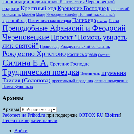
канонизации подвижников благочестия Череповецкой
Крестный ход
Крещение Господне
епархии
Крещенский
сочельник
Ночной пасхальный
Молебен
Мощи
Новогодний молебен
Панихида
крестный ход
Паломническая поездка
Пасха
Пассия
Преподобные Афанасий и Феодосий
Череповецкие
Проект "Помочь увидеть
лик святой"
Проповедь
Рождественский сочельник
Рождество Христово
Роспись храма
Святыни
Силина Е.А.
Сретение Господне
Трудническая поездка
игумения
Царские часы
Таисия (Солопова)
престольный праздник
священномученик
Павел Кушников
Архивы
Архивы
Работает на Prihod.ru
при поддержке
ORTOX.RU
[
Войти
]
Перейти к верхней панели
Войти