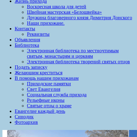
Жизнь прихода
Воскресная школа для детей
Швейная мастерская «Белошвейка»
Дружина благоверного князя Димитрия Донского
Наши прихожане.
Контакты
Реквизиты
Объявления
Библиотека
Электронная библиотека по местночтимым
святым, монастырям и церквям
Электронная библиотека творений святых отцов
Подать записку
Желающим креститься
В помощь нашим прихожанам
Приходские памятки
Свет Евангелия
Социальная служба прихода
Рельефные иконы
Святые отцы о храме
Евангелие каждый день
Синодик
Фотоархив