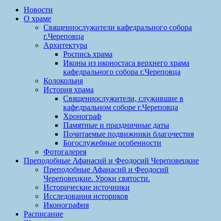
Новости
О храме
Священнослужители кафедрального собора
г.Череповца
Архитектура
Роспись храма
Иконы из иконостаса верхнего храма
кафедрального собора г.Череповца
Колокольня
История храма
Священнослужители, служившие в
кафедральном соборе г.Череповца
Хронограф
Памятные и праздничные даты
Почитаемые подвижники благочестия
Богослужебные особенности
Фотогалерея
Преподобные Афанасий и Феодосий Череповецкие
Преподобные Афанасий и Феодосий
Череповецкие. Уроки святости.
Исторические источники
Исследования историков
Иконография
Расписание