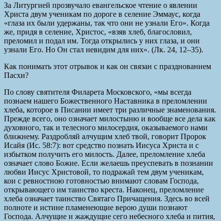
За Литургией прозвучало евангельское чтение о явлении
Христа двум ученикам по дороге в селение Эммаус, когда
«глаза их были удержаны, так что они не узнали Его». Когда
же, придя в селение, Христос, «взяв хлеб, благословил,
преломил и подал им. Тогда открылись у них глаза, и они
узнали Его. Но Он стал невидим для них». (Лк. 24, 12–35).
Как понимать этот отрывок и как он связан с празднованием
Пасхи?
По слову святителя Филарета Московского, «мы всегда
познаем нашего Божественного Наставника в преломлении
хлеба, которое в Писании имеет три различные знаменования.
Прежде всего, оно означает милостыню и вообще все дела как
духовного, так и телесного милосердия, оказываемого нами
ближнему. Раздробляй алчущим хлеб твой, говорит Пророк
Исайя (Ис. 58:7): вот средство познать Иисуса Христа и с
избытком получить его милость. Далее, преломление хлеба
означает слово Божие. Если желаешь преуспевать в познании
любви Иисус Христовой, то подражай тем двум ученикам,
кои с ревностною готовностью внимают словам Господа,
открывающего им таинство креста. Наконец, преломление
хлеба означает таинство Святаго Причащения. Здесь во всей
полноте и истине пламенеющие верою души познают
Господа. Алчущие и жаждущие сего небесного хлеба и пития,