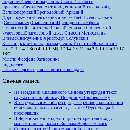
игумения
Священномученик Иоанн Соловьев,
пресвитер
Святитель Антоний, епископ Вологодский,
Великопермский
Преподобный Аркадий
Дорогобужский
Благоверный князь Глеб Всеволодович
(Святославич) Смоленский
Преподобный Ефрем
Смоленский
Святитель Игнатий, епископ Смоленский,
чудотворец
Благоверный князь Симеон Мстиславич
Вяземский
Мученик Христодул Солунский,
Кассандрский
Преподобномученик Игнатий Яблочинсий
Ин.21:1–14, 1Кор.4:9-16, Мф.17:14–23, 2Тим.2:1-10, Ин.15:17–
16:2
Мысли Феофана Затворника
подробнее
Полная версия православного календаря
Свежие записи
На заседании Священного Синода утвержден текст
службы преподобному Иродиону Илоезерскому
В кафедральном соборе города Череповца молитвенно
отметили день всех святых, в земле Череповецкой
просиявших
В Череповецкой епархии пройдет крестный ход с
мощами преподобного Зосимы Ворбозомского
Святителю отче Игнатие, моли Бога о нас.