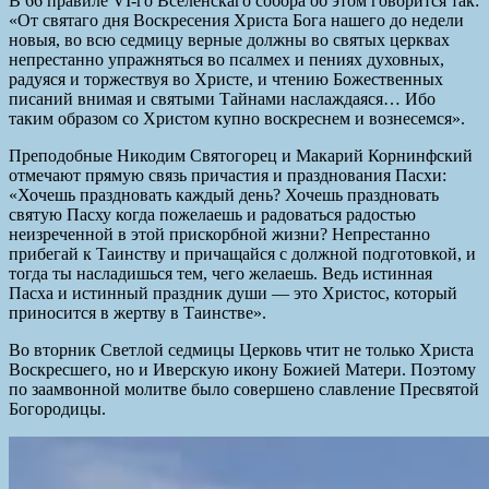
В 66 правиле VI-го Вселенскаго собора об этом говорится так:
«От святаго дня Воскресения Христа Бога нашего до недели
новыя, во всю седмицу верные должны во святых церквах
непрестанно упражняться во псалмех и пениях духовных,
радуяся и торжествуя во Христе, и чтению Божественных
писаний внимая и святыми Тайнами наслаждаяся… Ибо
таким образом со Христом купно воскреснем и вознесемся».
Преподобные Никодим Святогорец и Макарий Корнинфский
отмечают прямую связь причастия и празднования Пасхи:
«Хочешь праздновать каждый день? Хочешь праздновать
святую Пасху когда пожелаешь и радоваться радостью
неизреченной в этой прискорбной жизни? Непрестанно
прибегай к Таинству и причащайся с должной подготовкой, и
тогда ты насладишься тем, чего желаешь. Ведь истинная
Пасха и истинный праздник души — это Христос, который
приносится в жертву в Таинстве».
Во вторник Светлой седмицы Церковь чтит не только Христа
Воскресшего, но и Иверскую икону Божией Матери. Поэтому
по заамвонной молитве было совершено славление Пресвятой
Богородицы.