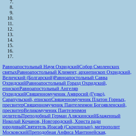
Равноапостольный Наум Охридский
Собор Смоленских
святых
Равноапостольный Климент, архиепископ Охридский,
Величский (Болгарский)
Равноапостольный Савва
Охридский
Равноапостольный Горазд Охридский,
епископ
Равноапостольный Ангеляр
Охридский
Священномученик Амвросий (Гудко),
Сарапульский, епископ
Священномученик Платон Горных,
пресвитер
Священномученик Пантелеимон Богоявленский,
пресвитер
Великомученик Пантелеимон
целитель
Преподобный Герман Аляскинский
Блаженный
Николай Кочанов, Новгородский, Христа ради
юродивый
Святитель Иоасаф (Скрипицын), митрополит
Московский
Преподобная Анфиса Мантинейская,