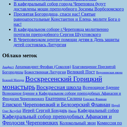
В кафедральный собор города Череповца будут
доставлены мощи преподобного Зосимы Ворбозомского
Пресвятая Богородица, спаси нас! Святые
равноапостольные Константин и Елена, молите Бога о
нас!
В кафедральном соборе г.Череповца молитвенно
почтили преподобного Сергия Шухтовского
В Череповецком центре помощи детям в День защиты
детей состоялась Литургия
Облако меток
Архимандрит Феофан (Соколов)
Благовещение Пресвятой
Акафист
Великий Пост
Богородицы
Божественная Литургия
Воронинская икона
Воскресенский Горицкий
Божией Матери
монастырь
Воскресная школа
Всенощное бдение
Всенощное бдение в Кафедральном соборе преподобных Афанасия и
Екатерина Силина
Феодосия Череповецких
Епископ Флавиан
Епископ Череповецкий и Белозерский Флавиан
Иерей
Иерей Сергий Бондарь
Кафедральный собор
Олег Кочубей
Икона
Кафедральный собор преподобных Афанасия и
Феодосия Череповецких
Колокольный звон
Комиссия по