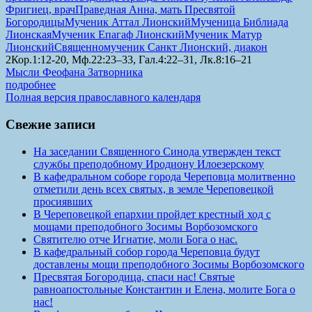
Фригиец, врач
Праведная Анна, мать Пресвятой
Богородицы
Мученик Аттал Лионский
Мученица Библиада
Лионская
Мученик Епагаф Лионский
Мученик Матур
Лионский
Священномученик Санкт Лионский, диакон
2Кор.1:12-20, Мф.22:23–33, Гал.4:22–31, Лк.8:16–21
Мысли Феофана Затворника
подробнее
Полная версия православного календаря
Свежие записи
На заседании Священного Синода утвержден текст
службы преподобному Иродиону Илоезерскому
В кафедральном соборе города Череповца молитвенно
отметили день всех святых, в земле Череповецкой
просиявших
В Череповецкой епархии пройдет крестный ход с
мощами преподобного Зосимы Ворбозомского
Святителю отче Игнатие, моли Бога о нас.
В кафедральный собор города Череповца будут
доставлены мощи преподобного Зосимы Ворбозомского
Пресвятая Богородица, спаси нас! Святые
равноапостольные Константин и Елена, молите Бога о
нас!