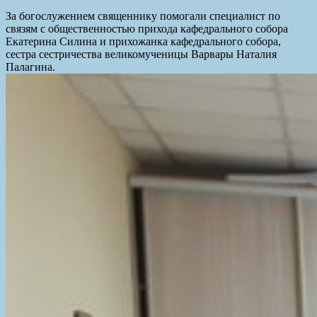
За богослужением священнику помогали специалист по
связям с общественностью прихода кафедрального собора
Екатерина Силина и прихожанка кафедрального собора,
сестра сестричества великомученицы Варвары Наталия
Палагина.