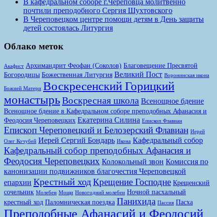
В кафедральном соборе г.Череповца молитвенно
почтили преподобного Сергия Шухтовского
В Череповецком центре помощи детям в День защиты
детей состоялась Литургия
Облако меток
Архимандрит Феофан (Соколов)
Благовещение Пресвятой
Акафист
Великий Пост
Богородицы
Божественная Литургия
Воронинская икона
Воскресенский Горицкий
Божией Матери
монастырь
Воскресная школа
Всенощное бдение
Всенощное бдение в Кафедральном соборе преподобных Афанасия и
Екатерина Силина
Феодосия Череповецких
Епископ Флавиан
Епископ Череповецкий и Белозерский Флавиан
Иерей
Иерей Сергий Бондарь
Кафедральный собор
Олег Кочубей
Икона
Кафедральный собор преподобных Афанасия и
Феодосия Череповецких
Колокольный звон
Комиссия по
канонизации подвижников благочестия Череповецкой
Крестный ход
Крещение Господне
епархии
Крещенский
сочельник
Ночной пасхальный
Молебен
Мощи
Новогодний молебен
Панихида
крестный ход
Паломническая поездка
Пасха
Пассия
Преподобные Афанасий и Феодосий