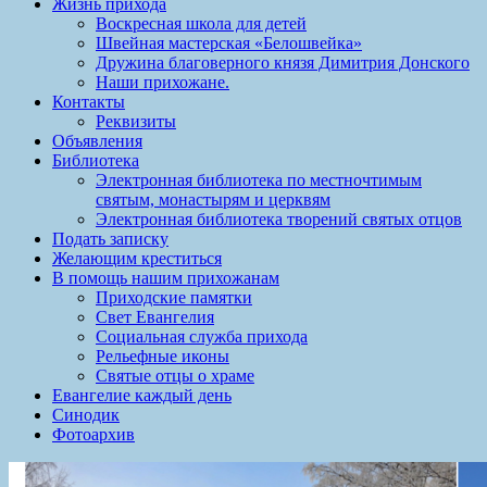
Жизнь прихода
Воскресная школа для детей
Швейная мастерская «Белошвейка»
Дружина благоверного князя Димитрия Донского
Наши прихожане.
Контакты
Реквизиты
Объявления
Библиотека
Электронная библиотека по местночтимым
святым, монастырям и церквям
Электронная библиотека творений святых отцов
Подать записку
Желающим креститься
В помощь нашим прихожанам
Приходские памятки
Свет Евангелия
Социальная служба прихода
Рельефные иконы
Святые отцы о храме
Евангелие каждый день
Синодик
Фотоархив