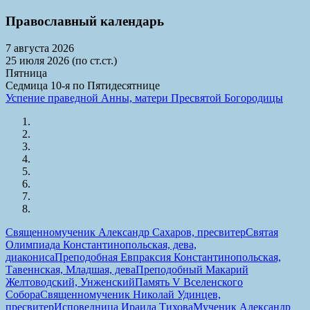
Православный календарь
7 августа 2026
25 июля 2026 (по ст.ст.)
Пятница
Седмица 10-я по Пятидесятнице
Успение праведной Анны, матери Пресвятой Богородицы
Священномученик Александр Сахаров, пресвитер
Святая
Олимпиада Константинопольская, дева,
диакониса
Преподобная Евпраксия Константинопольская,
Тавеннская, Младшая, дева
Преподобный Макарий
Желтоводский, Унженский
Память V Вселенского
Собора
Священномученик Николай Удинцев,
пресвитер
Исповедница Ираида Тихова
Мученик Александр