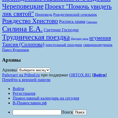
Череповецкие
Проект "Помочь увидеть
лик святой"
Проповедь
Рождественский сочельник
Рождество Христово
Роспись храма
Святыни
Силина Е.А.
Сретение Господне
Трудническая поездка
игумения
Царские часы
Таисия (Солопова)
престольный праздник
священномученик
Павел Кушников
Архивы
Архивы
Работает на Prihod.ru
при поддержке
ORTOX.RU
[
Войти
]
Перейти к верхней панели
Войти
Регистрация
Православный календарь на сегодня
В-Православии.рф
Поиск