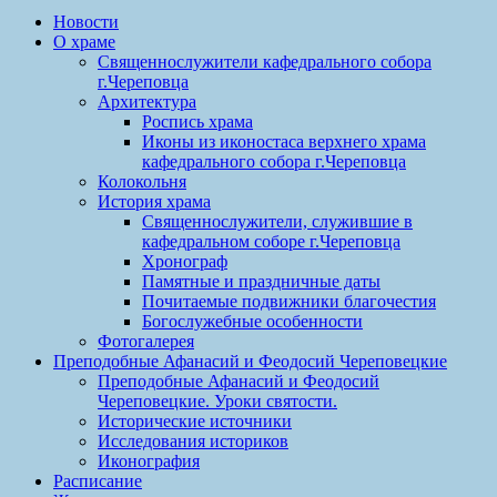
Новости
О храме
Священнослужители кафедрального собора
г.Череповца
Архитектура
Роспись храма
Иконы из иконостаса верхнего храма
кафедрального собора г.Череповца
Колокольня
История храма
Священнослужители, служившие в
кафедральном соборе г.Череповца
Хронограф
Памятные и праздничные даты
Почитаемые подвижники благочестия
Богослужебные особенности
Фотогалерея
Преподобные Афанасий и Феодосий Череповецкие
Преподобные Афанасий и Феодосий
Череповецкие. Уроки святости.
Исторические источники
Исследования историков
Иконография
Расписание