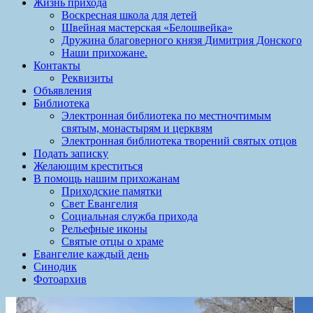
Жизнь прихода
Воскресная школа для детей
Швейная мастерская «Белошвейка»
Дружина благоверного князя Димитрия Донского
Наши прихожане.
Контакты
Реквизиты
Объявления
Библиотека
Электронная библиотека по местночтимым
святым, монастырям и церквям
Электронная библиотека творений святых отцов
Подать записку
Желающим креститься
В помощь нашим прихожанам
Приходские памятки
Свет Евангелия
Социальная служба прихода
Рельефные иконы
Святые отцы о храме
Евангелие каждый день
Синодик
Фотоархив