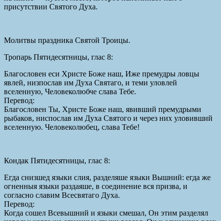
присутствии Святого Духа.
Молитвы праздника Святой Троицы.
Тропарь Пятидесятницы, глас 8:
Благословен еси Христе Боже наш, Иже премудры ловцы
явлей, низпослав им Духа Святаго, и теми уловлей
вселенную, Человеколюбче слава Тебе.
Перевод:
Благословен Ты, Христе Боже наш, явивший премудрыми
рыбаков, ниспослав им Духа Святого и через них уловивший
вселенную. Человеколюбец, слава Тебе!
Кондак Пятидесятницы, глас 8:
Егда снизшед языки слия, разделяше языки Вышний: егда же
огненныя языки раздаяше, в соединение вся призва, и
согласно славим Всесвятаго Духа.
Перевод:
Когда сошел Всевышний и языки смешал, Он этим разделял