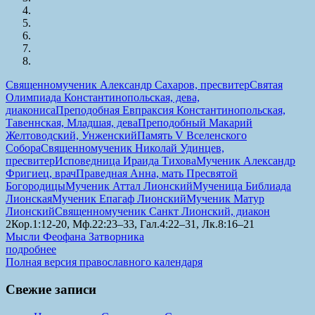
Священномученик Александр Сахаров, пресвитер
Святая
Олимпиада Константинопольская, дева,
диакониса
Преподобная Евпраксия Константинопольская,
Тавеннская, Младшая, дева
Преподобный Макарий
Желтоводский, Унженский
Память V Вселенского
Собора
Священномученик Николай Удинцев,
пресвитер
Исповедница Ираида Тихова
Мученик Александр
Фригиец, врач
Праведная Анна, мать Пресвятой
Богородицы
Мученик Аттал Лионский
Мученица Библиада
Лионская
Мученик Епагаф Лионский
Мученик Матур
Лионский
Священномученик Санкт Лионский, диакон
2Кор.1:12-20, Мф.22:23–33, Гал.4:22–31, Лк.8:16–21
Мысли Феофана Затворника
подробнее
Полная версия православного календаря
Свежие записи