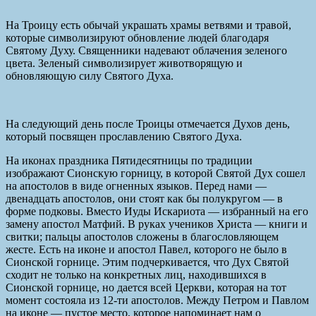
На Троицу есть обычай украшать храмы ветвями и травой,
которые символизируют обновление людей благодаря
Святому Духу. Священники надевают облачения зеленого
цвета. Зеленый символизирует животворящую и
обновляющую силу Святого Духа.
На следующий день после Троицы отмечается Духов день,
который посвящен прославлению Святого Духа.
На иконах праздника Пятидесятницы по традиции
изображают Сионскую горницу, в которой Святой Дух сошел
на апостолов в виде огненных языков. Перед нами —
двенадцать апостолов, они стоят как бы полукругом — в
форме подковы. Вместо Иуды Искариота — избранный на его
замену апостол Матфий. В руках учеников Христа — книги и
свитки; пальцы апостолов сложены в благословляющем
жесте. Есть на иконе и апостол Павел, которого не было в
Сионской горнице. Этим подчеркивается, что Дух Святой
сходит не только на конкретных лиц, находившихся в
Сионской горнице, но дается всей Церкви, которая на тот
момент состояла из 12-ти апостолов. Между Петром и Павлом
на иконе — пустое место, которое напоминает нам о