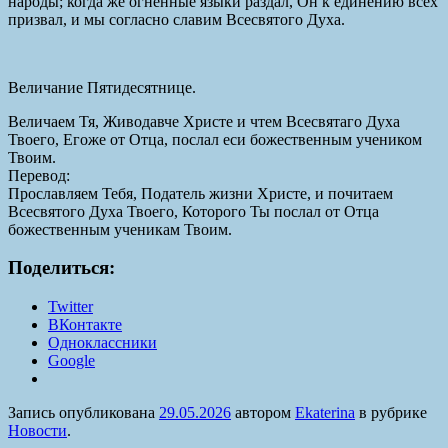
народы; когда же огненные языки раздал, Он к единению всех
призвал, и мы согласно славим Всесвятого Духа.
Величание Пятидесятнице.
Величаем Тя, Живодавче Христе и чтем Всесвятаго Духа
Твоего, Егоже от Отца, послал еси божественным учеником
Твоим.
Перевод:
Прославляем Тебя, Податель жизни Христе, и почитаем
Всесвятого Духа Твоего, Которого Ты послал от Отца
божественным ученикам Твоим.
Поделиться:
Twitter
ВКонтакте
Одноклассники
Google
Запись опубликована
29.05.2026
автором
Ekaterina
в рубрике
Новости
.