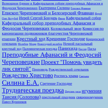
Всенощное бдение в Кафедральном соборе преподобных Афанасия и
Екатерина Силина
Феодосия Череповецких
Епископ Флавиан
Епископ Череповецкий и Белозерский Флавиан
Иерей
Иерей Сергий Бондарь
Кафедральный собор
Олег Кочубей
Икона
Кафедральный собор преподобных Афанасия и
Феодосия Череповецких
Колокольный звон
Комиссия по
канонизации подвижников благочестия Череповецкой
Крестный ход
Крещение Господне
епархии
Крещенский
сочельник
Ночной пасхальный
Молебен
Мощи
Новогодний молебен
Панихида
крестный ход
Паломническая поездка
Пасха
Пассия
Преподобные Афанасий и Феодосий
Череповецкие
Проект "Помочь увидеть
лик святой"
Проповедь
Рождественский сочельник
Рождество Христово
Роспись храма
Святыни
Силина Е.А.
Сретение Господне
Трудническая поездка
игумения
Царские часы
Таисия (Солопова)
престольный праздник
священномученик
Павел Кушников