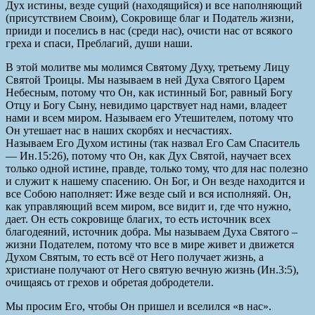
Дух истины, везде сущий (находящийся) и все наполняющий
(присутствием Своим), Сокровище благ и Податель жизни,
прииди и поселись в нас (среди нас), очисти нас от всякого
греха и спаси, Преблагий, души наши.
В этой молитве мы молимся Святому Духу, третьему Лицу
Святой Троицы. Мы называем в ней Духа Святого Царем
Небесным, потому что Он, как истинный Бог, равный Богу
Отцу и Богу Сыну, невидимо царствует над нами, владеет
нами и всем миром. Называем его Утешителем, потому что
Он утешает нас в наших скорбях и несчастиях.
Называем Его Духом истины (так назвал Его Сам Спаситель
— Ин.15:26), потому что Он, как Дух Святой, научает всех
только одной истине, правде, только тому, что для нас полезно
и служит к нашему спасению. Он Бог, и Он везде находится и
все Собою наполняет: Иже везде сый и вся исполняяй. Он,
как управляющий всем миром, все видит и, где что нужно,
дает. Он есть сокровище благих, то есть источник всех
благодеяний, источник добра. Мы называем Духа Святого –
жизни Подателем, потому что все в мире живет и движется
Духом Святым, то есть всё от Него получает жизнь, а
христиане получают от Него святую вечную жизнь (Ин.3:5),
очищаясь от грехов и обретая добродетели.
Мы просим Его, чтобы Он пришел и вселился «в нас».