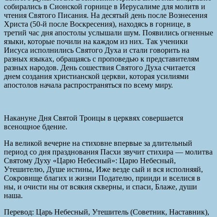
собирались в Сионской горнице в Иерусалиме для молитв и
чтения Святого Писания. На десятый день после Вознесения
Христа (50-й после Воскресения), находясь в горнице, в
третий час дня апостолы услышали шум. Появились огненные
языки, которые почили на каждом из них. Так ученики
Иисуса исполнились Святого Духа и стали говорить на
разных языках, обращаясь с проповедью к представителям
разных народов. День сошествия Святого Духа считается
днем создания христианской церкви, которая усилиями
апостолов начала распространяться по всему миру.
Накануне Дня Святой Троицы в церквях совершается
всенощное бдение.
На великой вечерне на стиховне впервые за длительный
период со дня празднования Пасхи звучит стихира — молитва
Святому Духу «Царю Небесный»: Царю Небесный,
Утешителю, Душе истины, Иже везде сый и вся исполняяй,
Сокровище благих и жизни Подателю, прииди и вселися в
ны, и очисти ны от всякия скверны, и спаси, Блаже, души
наша.
Перевод: Царь Небесный, Утешитель (Советник, Наставник),