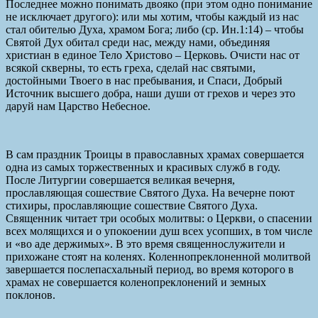
Последнее можно понимать двояко (при этом одно понимание
не исключает другого): или мы хотим, чтобы каждый из нас
стал обителью Духа, храмом Бога; либо (ср. Ин.1:14) – чтобы
Святой Дух обитал среди нас, между нами, объединяя
христиан в единое Тело Христово – Церковь. Очисти нас от
всякой скверны, то есть греха, сделай нас святыми,
достойными Твоего в нас пребывания, и Спаси, Добрый
Источник высшего добра, наши души от грехов и через это
даруй нам Царство Небесное.
В сам праздник Троицы в православных храмах совершается
одна из самых торжественных и красивых служб в году.
После Литургии совершается великая вечерня,
прославляющая сошествие Святого Духа. На вечерне поют
стихиры, прославляющие сошествие Святого Духа.
Священник читает три особых молитвы: о Церкви, о спасении
всех молящихся и о упокоении душ всех усопших, в том числе
и «во аде держимых». В это время священнослужители и
прихожане стоят на коленях. Коленнопреклоненной молитвой
завершается послепасхальный период, во время которого в
храмах не совершается коленопреклонений и земных
поклонов.