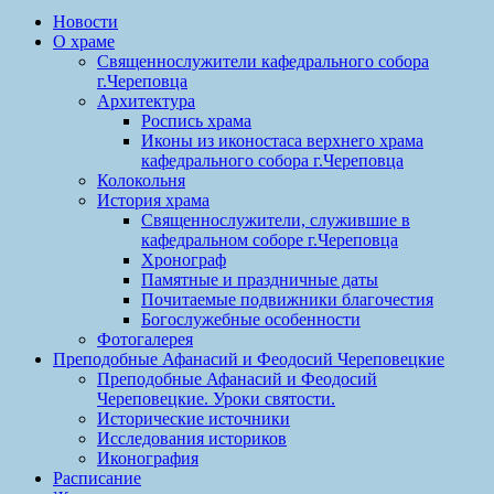
Новости
О храме
Священнослужители кафедрального собора
г.Череповца
Архитектура
Роспись храма
Иконы из иконостаса верхнего храма
кафедрального собора г.Череповца
Колокольня
История храма
Священнослужители, служившие в
кафедральном соборе г.Череповца
Хронограф
Памятные и праздничные даты
Почитаемые подвижники благочестия
Богослужебные особенности
Фотогалерея
Преподобные Афанасий и Феодосий Череповецкие
Преподобные Афанасий и Феодосий
Череповецкие. Уроки святости.
Исторические источники
Исследования историков
Иконография
Расписание