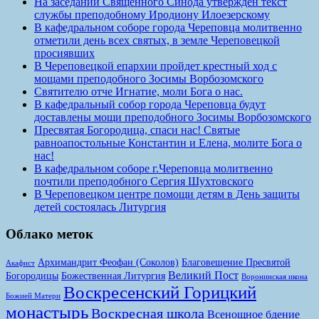
На заседании Священного Синода утвержден текст
службы преподобному Иродиону Илоезерскому
В кафедральном соборе города Череповца молитвенно
отметили день всех святых, в земле Череповецкой
просиявших
В Череповецкой епархии пройдет крестный ход с
мощами преподобного Зосимы Ворбозомского
Святителю отче Игнатие, моли Бога о нас.
В кафедральный собор города Череповца будут
доставлены мощи преподобного Зосимы Ворбозомского
Пресвятая Богородица, спаси нас! Святые
равноапостольные Константин и Елена, молите Бога о
нас!
В кафедральном соборе г.Череповца молитвенно
почтили преподобного Сергия Шухтовского
В Череповецком центре помощи детям в День защиты
детей состоялась Литургия
Облако меток
Архимандрит Феофан (Соколов)
Благовещение Пресвятой
Акафист
Великий Пост
Богородицы
Божественная Литургия
Воронинская икона
Воскресенский Горицкий
Божией Матери
монастырь
Воскресная школа
Всенощное бдение