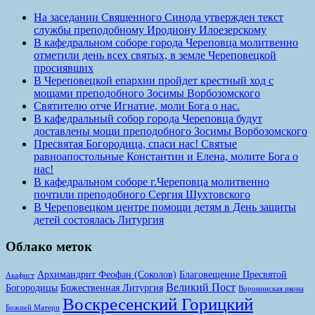
На заседании Священного Синода утвержден текст
службы преподобному Иродиону Илоезерскому
В кафедральном соборе города Череповца молитвенно
отметили день всех святых, в земле Череповецкой
просиявших
В Череповецкой епархии пройдет крестный ход с
мощами преподобного Зосимы Ворбозомского
Святителю отче Игнатие, моли Бога о нас.
В кафедральный собор города Череповца будут
доставлены мощи преподобного Зосимы Ворбозомского
Пресвятая Богородица, спаси нас! Святые
равноапостольные Константин и Елена, молите Бога о
нас!
В кафедральном соборе г.Череповца молитвенно
почтили преподобного Сергия Шухтовского
В Череповецком центре помощи детям в День защиты
детей состоялась Литургия
Облако меток
Архимандрит Феофан (Соколов)
Благовещение Пресвятой
Акафист
Великий Пост
Богородицы
Божественная Литургия
Воронинская икона
Воскресенский Горицкий
Божией Матери