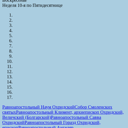
Воскресенье
Неделя 10-я по Пятидесятнице
Равноапостольный Наум Охридский
Собор Смоленских
святых
Равноапостольный Климент, архиепископ Охридский,
Величский (Болгарский)
Равноапостольный Савва
Охридский
Равноапостольный Горазд Охридский,
епископ
Равноапостольный Ангеляр