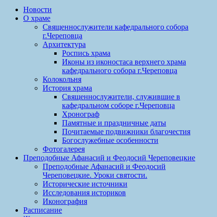
Новости
О храме
Священнослужители кафедрального собора
г.Череповца
Архитектура
Роспись храма
Иконы из иконостаса верхнего храма
кафедрального собора г.Череповца
Колокольня
История храма
Священнослужители, служившие в
кафедральном соборе г.Череповца
Хронограф
Памятные и праздничные даты
Почитаемые подвижники благочестия
Богослужебные особенности
Фотогалерея
Преподобные Афанасий и Феодосий Череповецкие
Преподобные Афанасий и Феодосий
Череповецкие. Уроки святости.
Исторические источники
Исследования историков
Иконография
Расписание