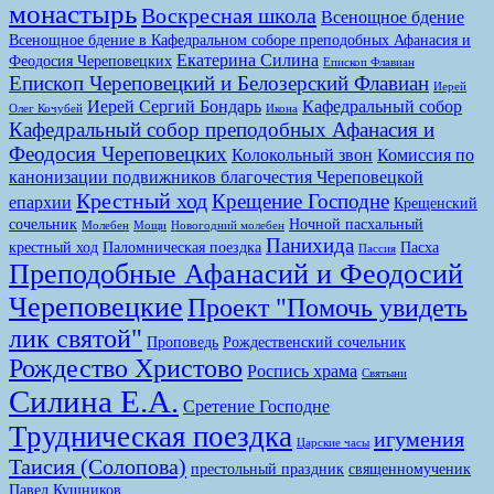
монастырь
Воскресная школа
Всенощное бдение
Всенощное бдение в Кафедральном соборе преподобных Афанасия и
Екатерина Силина
Феодосия Череповецких
Епископ Флавиан
Епископ Череповецкий и Белозерский Флавиан
Иерей
Иерей Сергий Бондарь
Кафедральный собор
Олег Кочубей
Икона
Кафедральный собор преподобных Афанасия и
Феодосия Череповецких
Колокольный звон
Комиссия по
канонизации подвижников благочестия Череповецкой
Крестный ход
Крещение Господне
епархии
Крещенский
сочельник
Ночной пасхальный
Молебен
Мощи
Новогодний молебен
Панихида
крестный ход
Паломническая поездка
Пасха
Пассия
Преподобные Афанасий и Феодосий
Череповецкие
Проект "Помочь увидеть
лик святой"
Проповедь
Рождественский сочельник
Рождество Христово
Роспись храма
Святыни
Силина Е.А.
Сретение Господне
Трудническая поездка
игумения
Царские часы
Таисия (Солопова)
престольный праздник
священномученик
Павел Кушников