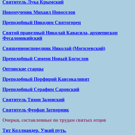
Святитель Лука Крымский
Новомученик Михаил Новоселов
Преподобный Никодим Святогорец
Святой праведный Николай Кавасила, архиепископ
Фесалоникийский
Священноисповедник Николай (Могилевский)
Преподобный Симеон Новый Богослов
Оптинские старцы
Преподобный Порфирий Кавсокаливит
Преподобный Серафим Саровский
Святитель Тихон Задонский
Святитель Феофан Затворник
Очерки, составленные по трудам святых отцов
Тит Коллиандер. Узкий путь.