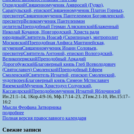
Охридский
Священномученик Амвросий (Гудко),
Сарапульский, епископ
Священномученик Платон Горных,
пресвитер
Священномученик Пантелеимон Богоявленский,
пресвитер
Великомученик Пантелеимон
целитель
Преподобный Герман Аляскинский
Блаженный
Николай Кочанов, Новгородский, Христа ради
юродивый
Святитель Иоасаф (Скрипицын), митрополит
Московский
Преподобная Анфиса Мантинейская,
игумения
Священномученик Иоанн Соловьев,
пресвитер
Святитель Антоний, епископ Вологодский,
Великопермский
Преподобный Аркадий
Дорогобужский
Благоверный князь Глеб Всеволодович
(Святославич) Смоленский
Преподобный Ефрем
Смоленский
Святитель Игнатий, епископ Смоленский,
чудотворец
Благоверный князь Симеон Мстиславич
Вяземский
Мученик Христодул Солунский,
Кассандрский
Преподобномученик Игнатий Яблочинсий
Ин.21:1–14, 1Кор.4:9-16, Мф.17:14–23, 2Тим.2:1-10, Ин.15:17–
16:2
Мысли Феофана Затворника
подробнее
Полная версия православного календаря
Свежие записи