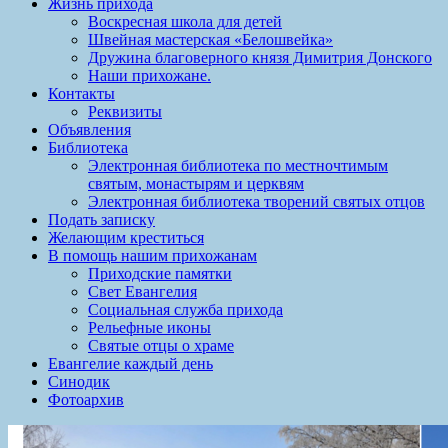
Жизнь прихода
Воскресная школа для детей
Швейная мастерская «Белошвейка»
Дружина благоверного князя Димитрия Донского
Наши прихожане.
Контакты
Реквизиты
Объявления
Библиотека
Электронная библиотека по местночтимым
святым, монастырям и церквям
Электронная библиотека творений святых отцов
Подать записку
Желающим креститься
В помощь нашим прихожанам
Приходские памятки
Свет Евангелия
Социальная служба прихода
Рельефные иконы
Святые отцы о храме
Евангелие каждый день
Синодик
Фотоархив