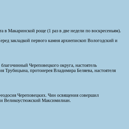
 в Макаринской роще (1 раз в две недели по воскресеньям).
Перед закладкой первого камня архиепископ Вологодский и
 благочинный Череповецкого округа, настоятель
ия Трубицына, протоиерея Владимира Беляева, настоятеля
Феодосия Череповецких. Чин освящения совершил
 и Великоустюжский Максимилиан.