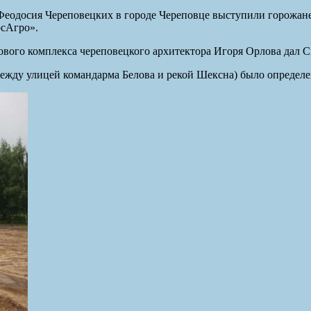
еодосия Череповецких в городе Череповце выступили горожане
осАгро».
ового комплекса череповецкого архитектора Игоря Орлова дал 
между улицей командарма Белова и рекой Шексна) было определен