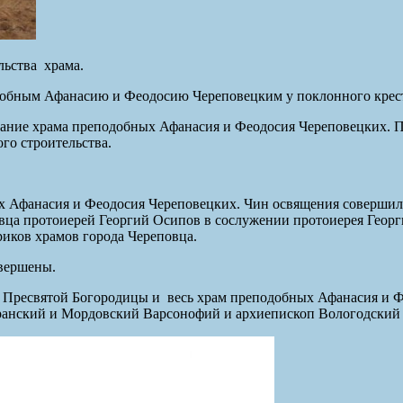
ельства храма.
одобным Афанасию и Феодосию Череповецким у поклонного креста
нование храма преподобных Афанасия и Феодосия Череповецких. 
о строительства.
ых Афанасия и Феодосия Череповецких. Чин освящения совершил
вца протоиерей Георгий Осипов в сослужении протоиерея Георг
риков храмов города Череповца.
авершены.
я Пресвятой Богородицы и весь храм преподобных Афанасия и 
анский и Мордовский Варсонофий и архиепископ Вологодский