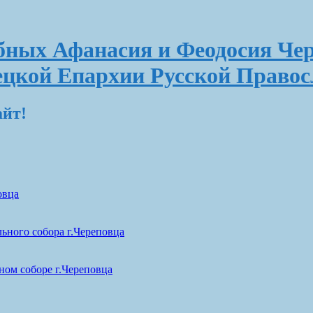
ных Афанасия и Феодосия Чер
ецкой Епархии Русской Право
айт!
овца
ьного собора г.Череповца
ом соборе г.Череповца