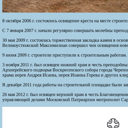
8 октября 2006 г. состоялось освящение креста на месте строит
С 7 января 2007 г. начали регулярно совершать молебны преп
30 мая 2009 г. состоялась торжественная закладка камня в ос
Великоустюжский Максимилиан совершил чин освящения новог
9 июня 2009 г. строители приступили к строительным работам.
3 ноября 2011 г. был освящен нижний храм в честь преподобн
Архиерейского подворья Воскресенского собора города Черепо
храма иерея Андрея Исаева, иерея Иоанна Горева и других кли
В декабре 2011 года работы на строительной площадке были з
26 мая 2012 г.
был освящен верхний храм в честь Благовещени
управляющий делами Московской Патриархии митрополит Сар