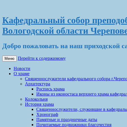
Кафедральный собор преподоб
Вологодской области Черепов
Добро пожаловать на наш приходской с
Перейти к содержимому
Меню
Новости
О храме
Священнослужители кафедрального собора г.Череп
Архитектура
Роспись храма
Иконы из иконостаса верхнего храма кафедрал
Колокольня
История храма
Священнослужители, служившие в кафедральн
Хронограф
Памятные и праздничные даты
Почитаемые подвижники благочестия