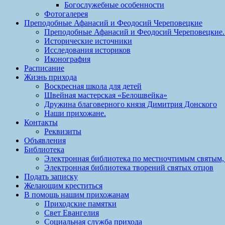
Богослужебные особенности
Фотогалерея
Преподобные Афанасий и Феодосий Череповецкие
Преподобные Афанасий и Феодосий Череповецкие. 
Исторические источники
Исследования историков
Иконография
Расписание
Жизнь прихода
Воскресная школа для детей
Швейная мастерская «Белошвейка»
Дружина благоверного князя Димитрия Донского
Наши прихожане.
Контакты
Реквизиты
Объявления
Библиотека
Электронная библиотека по местночтимым святым,
Электронная библиотека творений святых отцов
Подать записку
Желающим креститься
В помощь нашим прихожанам
Приходские памятки
Свет Евангелия
Социальная служба прихода