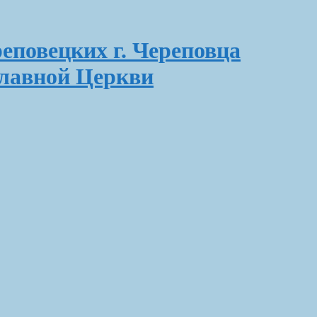
еповецких г. Череповца
славной Церкви