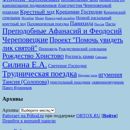
канонизации подвижников благочестия Череповецкой
Крестный ход
Крещение Господне
епархии
Крещенский
сочельник
Ночной пасхальный
Молебен
Мощи
Новогодний молебен
Панихида
крестный ход
Паломническая поездка
Пасха
Пассия
Преподобные Афанасий и Феодосий
Череповецкие
Проект "Помочь увидеть
лик святой"
Проповедь
Рождественский сочельник
Рождество Христово
Роспись храма
Святыни
Силина Е.А.
Сретение Господне
Трудническая поездка
игумения
Царские часы
Таисия (Солопова)
престольный праздник
священномученик
Павел Кушников
Архивы
Архивы
Работает на Prihod.ru
при поддержке
ORTOX.RU
[
Войти
]
Перейти к верхней панели