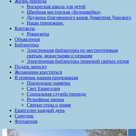
Жизнь прихода
Воскресная школа для детей
Швейная мастерская «Белошвейка»
Дружина благоверного князя Димитрия Донского
Наши прихожане.
Контакты
Реквизиты
Объявления
Библиотека
Электронная библиотека по местночтимым
святым, монастырям и церквям
Электронная библиотека творений святых отцов
Подать записку
Желающим креститься
В помощь нашим прихожанам
Приходские памятки
Свет Евангелия
Социальная служба прихода
Рельефные иконы
Святые отцы о храме
Евангелие каждый день
Синодик
Фотоархив