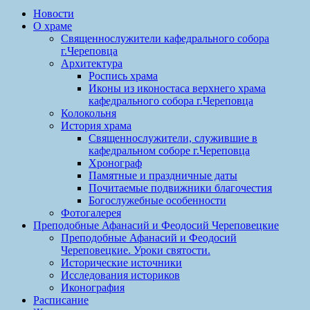
Новости
О храме
Священнослужители кафедрального собора
г.Череповца
Архитектура
Роспись храма
Иконы из иконостаса верхнего храма
кафедрального собора г.Череповца
Колокольня
История храма
Священнослужители, служившие в
кафедральном соборе г.Череповца
Хронограф
Памятные и праздничные даты
Почитаемые подвижники благочестия
Богослужебные особенности
Фотогалерея
Преподобные Афанасий и Феодосий Череповецкие
Преподобные Афанасий и Феодосий
Череповецкие. Уроки святости.
Исторические источники
Исследования историков
Иконография
Расписание