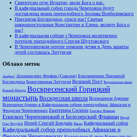
Святителю отче Игнатие, моли Бога о нас.
В кафедральный собор города Череповца будут
доставлены мощи преподобного Зосимы Ворбозомского
Пресвятая Богородица, спаси нас! Святые
равноапостольные Константин и Елена, молите Бога о
нас!
В кафедральном соборе г.Череповца молитвенно
почтили преподобного Сергия Шухтовского
В Череповецком центре помощи детям в День защиты
детей состоялась Литургия
Облако меток
Архимандрит Феофан (Соколов)
Благовещение Пресвятой
Акафист
Великий Пост
Богородицы
Божественная Литургия
Воронинская икона
Воскресенский Горицкий
Божией Матери
монастырь
Воскресная школа
Всенощное бдение
Всенощное бдение в Кафедральном соборе преподобных Афанасия и
Екатерина Силина
Феодосия Череповецких
Епископ Флавиан
Епископ Череповецкий и Белозерский Флавиан
Иерей
Иерей Сергий Бондарь
Кафедральный собор
Олег Кочубей
Икона
Кафедральный собор преподобных Афанасия и
Феодосия Череповецких
Колокольный звон
Комиссия по