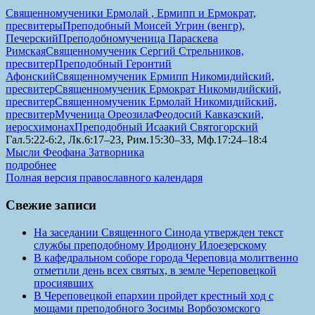
Священномученики Ермолай , Ермипп и Ермократ,
пресвитеры
Преподобный Моисей Угрин (венгр),
Печерский
Преподобномученица Параскева
Римская
Священномученик Сергий Стрельников,
пресвитер
Преподобный Геронтий
Афонский
Священномученик Ермипп Никомидийский,
пресвитер
Священномученик Ермократ Никомидийский,
пресвитер
Священномученик Ермолай Никомидийский,
пресвитер
Мученица Ореозила
Феодосий Кавказский,
иеросхимонах
Преподобный Исаакий Святогорский
Гал.5:22-6:2, Лк.6:17–23, Рим.15:30–33, Мф.17:24–18:4
Мысли Феофана Затворника
подробнее
Полная версия православного календаря
Свежие записи
На заседании Священного Синода утвержден текст
службы преподобному Иродиону Илоезерскому
В кафедральном соборе города Череповца молитвенно
отметили день всех святых, в земле Череповецкой
просиявших
В Череповецкой епархии пройдет крестный ход с
мощами преподобного Зосимы Ворбозомского