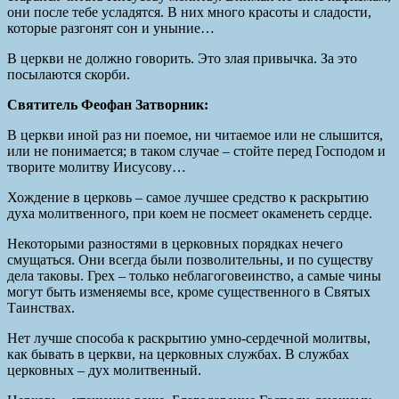
они после тебе усладятся. В них много красоты и сладости,
которые разгонят сон и уныние…
В церкви не должно говорить. Это злая привычка. За это
посылаются скорби.
Святитель Феофан Затворник:
В церкви иной раз ни поемое, ни читаемое или не слышится,
или не понимается; в таком случае – стойте перед Господом и
творите молитву Иисусову…
Хождение в церковь – самое лучшее средство к раскрытию
духа молитвенного, при коем не посмеет окаменеть сердце.
Некоторыми разностями в церковных порядках нечего
смущаться. Они всегда были позволительны, и по существу
дела таковы. Грех – только неблагоговеинство, а самые чины
могут быть изменяемы все, кроме существенного в Святых
Таинствах.
Нет лучше способа к раскрытию умно-сердечной молитвы,
как бывать в церкви, на церковных службах. В службах
церковных – дух молитвенный.