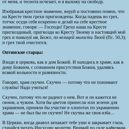
от меня, и теснота исчезает, и я выхожу на свободу.
Изображая крестное знамение, веруй и постоянно помни, что
на Кресте твои грехи пригвождены. Когда падешь во грех,
тотчас осуди себя искренно и делай на себе крестное
знамение, говоря: — Господи! Грехи наша на Кресте
пригвоздивый, пригвозди ко Кресту Твоему и настоящий мой
грех и
помилуй мя, Боже, по велицей милости Твоей
(Пс. 50,3);
и грех твой очистится.
Оптинские старцы:
Входи в церковь, как в дом Божий. И находись в храме, как в
дому Божием, с сознанием присутствия Божия, удаляясь
всякой вольности и развязности.
Говорят, храм скучен. Скучен — потому что не понимают
службы! Надо учиться!
Скучен, потому что не радеют о нем. Вот и он кажется не
своим, а чужим. Хотя бы цветов принесли или зелени для
украшения, приняли бы участие в хлопотах по украшению
храма — не был бы он скучен! Не скучна же своя изба…
В Церкви, когда диавол затыкает тебе уши и закрывает глаза,
старайся читать Иисусову молитву. Внимай по силе кафизмам,