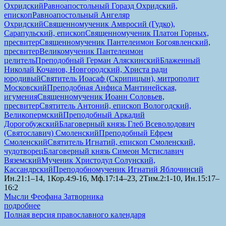
Охридский
Равноапостольный Горазд Охридский,
епископ
Равноапостольный Ангеляр
Охридский
Священномученик Амвросий (Гудко),
Сарапульский, епископ
Священномученик Платон Горных,
пресвитер
Священномученик Пантелеимон Богоявленский,
пресвитер
Великомученик Пантелеимон
целитель
Преподобный Герман Аляскинский
Блаженный
Николай Кочанов, Новгородский, Христа ради
юродивый
Святитель Иоасаф (Скрипицын), митрополит
Московский
Преподобная Анфиса Мантинейская,
игумения
Священномученик Иоанн Соловьев,
пресвитер
Святитель Антоний, епископ Вологодский,
Великопермский
Преподобный Аркадий
Дорогобужский
Благоверный князь Глеб Всеволодович
(Святославич) Смоленский
Преподобный Ефрем
Смоленский
Святитель Игнатий, епископ Смоленский,
чудотворец
Благоверный князь Симеон Мстиславич
Вяземский
Мученик Христодул Солунский,
Кассандрский
Преподобномученик Игнатий Яблочинсий
Ин.21:1–14, 1Кор.4:9-16, Мф.17:14–23, 2Тим.2:1-10, Ин.15:17–
16:2
Мысли Феофана Затворника
подробнее
Полная версия православного календаря