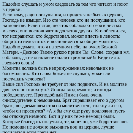
Надобно слушать и умом следовать за тем что читают и поют
в церкви.
Если кому, ради послушания, и придется не быть в церкви,
Господь не взыщет. Изо ста человек кто на послушании, кто
на молитве. Если пяток, десяток соблюдают себя в чистых
мыслях, они восполняют недостаток других. Кто обленился,
тот исправится; кто бодрствовал, может впасть в леность:
общий-то недостаток и восполняется за общие молитвы.
Надобно думать, что я на земном небе, на руках Божией
Матери. «Десною Твоею рукою приим Ты, Слове, сохрани мя,
соблюди, да не огнь мене опалит греховный!» Видите ли:
грехи-то огонь!
Молитва должна быть непринужденная: невольник не
богомольник. Кто слова Божия не слушает, может ли
послушать человека?
Выше сил Господь не требует от нас подвигов. И на молитве
для чего не отдохнуть? Иногда воздремлете, а иногда
пободрствуете. Преподобный Пимен быль очень
снисходителен к немощным. Брат спрашивает его о другом
брате, воздремавшем стоя на молитве: отче, толкну ли его,
чтобы он проснулся? «А я бы ему еще руку подложил пусть
бы отдохнул немного. Вот и у них те же немощи были.
Которые благодать получили, те, конечно, уже бодрствовали.
По немощи не должно выходить вон из церкви, лучше
посидеть: в этом греха нет.