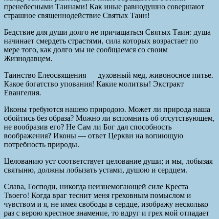
пренебесными Таинами! Как иные равнодушно совершают
страшное священнодействие Святых Таин!
Бедствие для души долго не причащаться Святых Таин: душа
начинает смердеть страстями, сила которых возрастает по
мере того, как долго мы не сообщаемся со своим
Жизнодавцем.
Таинство Елеосвящения — духовный мед, живоносное питье.
Какое богатство упования! Какие молитвы! Экстракт
Евангелия.
Иконы требуются нашею природою. Может ли природа наша
обойтись без образа? Можно ли вспомнить об отсутствующем,
не вообразив его? Не Сам ли Бог дал способность
воображения? Иконы — ответ Церкви на вопиющую
потребность природы.
Целованию уст соответствует целование души; и мы, лобызая
святыню, должны лобызать устами, душою и сердцем.
Слава, Господи, никогда неизнемогающей силе Креста
Твоего! Когда враг теснит меня греховным помыслом и
чувством и я, не имея свободы в сердце, изображу несколько
раз с верою крестное знамение, то вдруг и грех мой отпадает