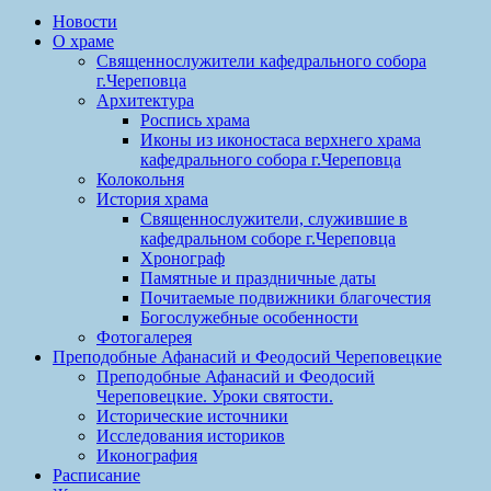
Новости
О храме
Священнослужители кафедрального собора
г.Череповца
Архитектура
Роспись храма
Иконы из иконостаса верхнего храма
кафедрального собора г.Череповца
Колокольня
История храма
Священнослужители, служившие в
кафедральном соборе г.Череповца
Хронограф
Памятные и праздничные даты
Почитаемые подвижники благочестия
Богослужебные особенности
Фотогалерея
Преподобные Афанасий и Феодосий Череповецкие
Преподобные Афанасий и Феодосий
Череповецкие. Уроки святости.
Исторические источники
Исследования историков
Иконография
Расписание