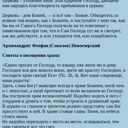
Церковь – утешение ваше. Благодарение Господу, дающему
вам ощущать благотворность пребывания в церкви.
Церковь – дом Божий, — и всё там – Божие. Обходитесь со
всякою там вещию, как с Божиею, и поступайте с нею так, как
бы вы от Самого Господа получили на то повеление с
памятованием при том, что и Сам Господь тут же и смотрит,
как вы действуете, и или утешается тем, или оскорбляется.
Архимандрит Феофан (Соколов) Новоезерский
Советы о посещении храма
«Едино просих от Господа, то взыщу, еже жити ми в дому
Господни вся дни живота моею, зрети ми красоту Господню, и
посещати храм святый Его» (Пс. 26, 4). Вот наше сокровище,
наша радость!
Здесь, слава Богу! живущие всегда в храме Божием, иной хоть
и с леностью, а иной притекает со всем желанием ко Господу.
Вы построили храм великолепный! Надобно ходить в него с
усердием и думать о том, чтобы устроить и душевный храм.
В церкви со страхом и трепетом должно предстоять: сам Бог
присутствует в ней. В храме стояще славы Твоея, на небеси
стояти мним.
Не надобно переходить с места на место, оглядываться, тем
паче смеяться: все это грех.