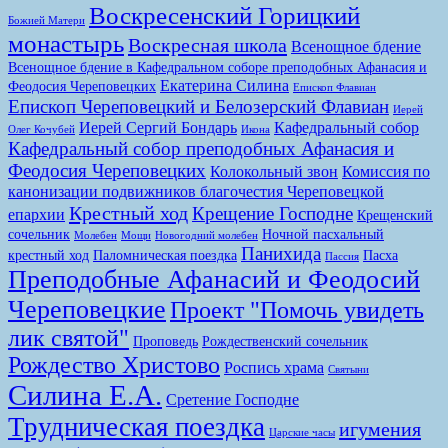
Воскресенский Горицкий
Божией Матери
монастырь
Воскресная школа
Всенощное бдение
Всенощное бдение в Кафедральном соборе преподобных Афанасия и
Екатерина Силина
Феодосия Череповецких
Епископ Флавиан
Епископ Череповецкий и Белозерский Флавиан
Иерей
Иерей Сергий Бондарь
Кафедральный собор
Олег Кочубей
Икона
Кафедральный собор преподобных Афанасия и
Феодосия Череповецких
Колокольный звон
Комиссия по
канонизации подвижников благочестия Череповецкой
Крестный ход
Крещение Господне
епархии
Крещенский
сочельник
Ночной пасхальный
Молебен
Мощи
Новогодний молебен
Панихида
крестный ход
Паломническая поездка
Пасха
Пассия
Преподобные Афанасий и Феодосий
Череповецкие
Проект "Помочь увидеть
лик святой"
Проповедь
Рождественский сочельник
Рождество Христово
Роспись храма
Святыни
Силина Е.А.
Сретение Господне
Трудническая поездка
игумения
Царские часы