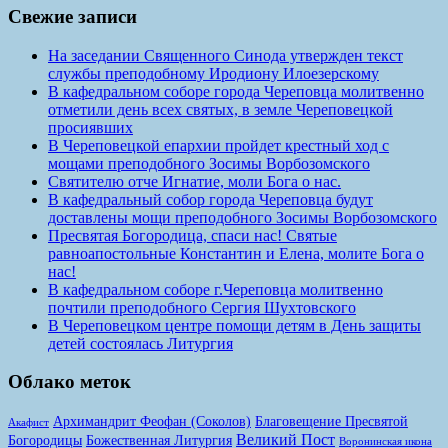
Свежие записи
На заседании Священного Синода утвержден текст
службы преподобному Иродиону Илоезерскому
В кафедральном соборе города Череповца молитвенно
отметили день всех святых, в земле Череповецкой
просиявших
В Череповецкой епархии пройдет крестный ход с
мощами преподобного Зосимы Ворбозомского
Святителю отче Игнатие, моли Бога о нас.
В кафедральный собор города Череповца будут
доставлены мощи преподобного Зосимы Ворбозомского
Пресвятая Богородица, спаси нас! Святые
равноапостольные Константин и Елена, молите Бога о
нас!
В кафедральном соборе г.Череповца молитвенно
почтили преподобного Сергия Шухтовского
В Череповецком центре помощи детям в День защиты
детей состоялась Литургия
Облако меток
Архимандрит Феофан (Соколов)
Благовещение Пресвятой
Акафист
Великий Пост
Богородицы
Божественная Литургия
Воронинская икона