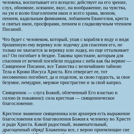
человека, воспитывает его всецело: действует на его зрение,
слух, обоняние, осязание, вкус, на воображение, на чувства,
на ум и волю благолепием икон и всего храма, звоном,
пением, кадильным фимиамом, лобзанием Евангелия, креста
и святых икон, просфорами, пением и сладкозвучным чтением
Писаний.
Что будет с человеком, который, упав с корабля в воду и видя
брошенную ему веревку или лодочку для спасения его, не
только не хватается за веревку или лодку, но еще отталкивает
их? Он погибает в бездне. Таковы христиане, которым для
спасения от вечной погибели поддона с неба как бы вервие —
Священное Писание, все Таинства с величайшею тайною
Тела и Крови Иисуса Христа. Кто отвергает ее, тот
несомненно погибнет, да и поделом, за свою гордость, за свое
безумие, немудрие, мерзкое пристрастие и за свой каприз.
Священник — слуга Божий, облеченный Его властью и
силою (в покаянии): сила крестная — священническое
благословение.
Крестное знамение священника или архиерея есть выражение
благословения или благоволения Божия к человеку во Христе
и ради Христа. Какой радостный, знаменательный,
драгоценный обряд! Блаженны все, с верою приемлющие сие