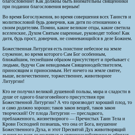
благословение! Как должны быть внимательны священники
при подании благословения верным!
Во время Богослужения, во время совершения всех Таинств и
молитвословий будь доверчив, как дитя по отношению к
своим родителям. Помни, какие великие отцы, какие светила
вселенские, Духом Святым озаренные, руководят тобою! Как
дитя, будь прост, доверчив, не сомневающийся в деле Божием.
Божественная Литургия есть поистине небесное на земле
служение, во время которого Сам Бог особенным,
ближайшим, теснейшим образом присутствует и пребывает с
людьми, будучи Сам невидимым Священнодействителем,
приносящим и приносимым. Нет ничего на земле святее,
выше, величественнее, торжественнее, животворнее
Литургии!
Кто не получил великой душевной пользы, мира и сладости в
душе от одного благоговейного присутствия при
Божественной Литургии? А что производит хороший плод, то
и само должно хорошо; таков закон вещей, таков закон
творческий! От плода Литургии — пресладкого,
преблаженного, жизнетворного — Пречистых Таин Тела и
Крови Господней познаешь, что она от Бога, внушение
Божественного Духа, и этот Пресвятой Дух животворящий
дышит во всех ее молитвах и священнодейственных обрядах.