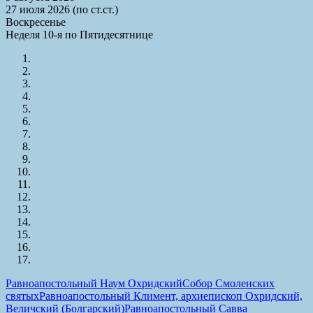
27 июля 2026 (по ст.ст.)
Воскресенье
Неделя 10-я по Пятидесятнице
Равноапостольный Наум Охридский
Собор Смоленских
святых
Равноапостольный Климент, архиепископ Охридский,
Величский (Болгарский)
Равноапостольный Савва