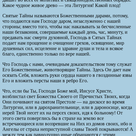
Какое чудное живое древо — эта Литургия! Какой плод!
Святые Тайны называются Божественными дарами, потому,
что подаются нам Господе даром, незаслуженно с нашей
стороны; вместо того, чтобы нас наказывать за бесчисленные
наши беззакония, совершаемые каждый день, час, минуту, и
предавать нас смерти духовной, Господь в Сятых Тайнах
подает нам прощение и очищение грехов, освящение, мир
душевных сил, исцеление и здравие души и тела и всякое
благо, единственно только по вере нашей.
Что Господь с нами, очевидным доказательством тому служат
Его Божественные, животворящие Тайны. Здесь Он дает нам
осязать Себя, вложить руки сердца нашего в гвоздинные язвы
Его и вложить персты наши в ребро Его.
Что, если бы Ты, Господи Боже мой, Иисусе Христе,
возблистал свет Божества Своего от Пречистых Твоих, когда
Они почивают на святом Престоле — на дискосе во время
Литургии, или в дарохранительнице, или в дароносице, когда
иерей Твой несет их на персех своих, идя к больному! От
этого света поверглись бы в страхе на землю все
встречающиеся или воззревшие на Них из домов своих, ибо и
Ангелы от страха неприступной славы Твоей покрываются! А
между тем как равнодушно иные обращаются с этими