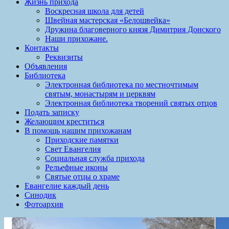
Жизнь прихода
Воскресная школа для детей
Швейная мастерская «Белошвейка»
Дружина благоверного князя Димитрия Донского
Наши прихожане.
Контакты
Реквизиты
Объявления
Библиотека
Электронная библиотека по местночтимым
святым, монастырям и церквям
Электронная библиотека творений святых отцов
Подать записку
Желающим креститься
В помощь нашим прихожанам
Приходские памятки
Свет Евангелия
Социальная служба прихода
Рельефные иконы
Святые отцы о храме
Евангелие каждый день
Синодик
Фотоархив