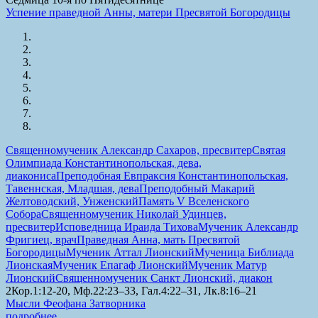
Успение праведной Анны, матери Пресвятой Богородицы
Священномученик Александр Сахаров, пресвитер
Святая
Олимпиада Константинопольская, дева,
диакониса
Преподобная Евпраксия Константинопольская,
Тавеннская, Младшая, дева
Преподобный Макарий
Желтоводский, Унженский
Память V Вселенского
Собора
Священномученик Николай Удинцев,
пресвитер
Исповедница Ираида Тихова
Мученик Александр
Фригиец, врач
Праведная Анна, мать Пресвятой
Богородицы
Мученик Аттал Лионский
Мученица Библиада
Лионская
Мученик Епагаф Лионский
Мученик Матур
Лионский
Священномученик Санкт Лионский, диакон
2Кор.1:12-20, Мф.22:23–33, Гал.4:22–31, Лк.8:16–21
Мысли Феофана Затворника
подробнее