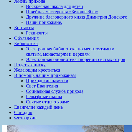
Жизнь прихода
Воскресная школа для детей
Швейная мастерская «Белошвейка»
Дружина благоверного князя Димитрия Донского
Наши прихожане.
Контакты
Реквизиты
Объявления
Библиотека
Электронная библиотека по местночтимым
святым, монастырям и церквям
Электронная библиотека творений святых отцов
Подать записку
Желающим креститься
В помощь нашим прихожанам
Приходские памятки
Свет Евангелия
Социальная служба прихода
Рельефные иконы
Святые отцы о храме
Евангелие каждый день
Синодик
Фотоархив