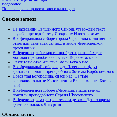
подробнее
Полная версия православного календаря
Свежие записи
На заседании Священного Синода утвержден текст
службы преподобному Иродиону Илоезерскому
В кафедральном соборе города Череповца молитвенно
отметили день всех святых, в земле Череповецкой
просиявших
В Череповецкой епархии пройдет крестный ход с
мощами преподобного Зосимы Ворбозомского
Святителю отче Игнатие, моли Бога о нас.
В кафедральный собор города Череповца будут
доставлены мощи преподобного Зосимы Ворбозомского
Пресвятая Богородица, спаси нас! Святые
равноапостольные Константин и Елена, молите Бога о
нас!
В кафедральном соборе г.Череповца молитвенно
почтили преподобного Сергия Шухтовского
В Череповецком центре помощи детям в День защиты
детей состоялась Литургия
Облако меток