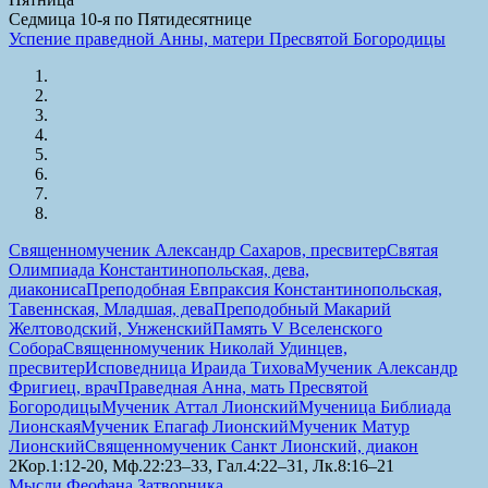
Седмица 10-я по Пятидесятнице
Успение праведной Анны, матери Пресвятой Богородицы
Священномученик Александр Сахаров, пресвитер
Святая
Олимпиада Константинопольская, дева,
диакониса
Преподобная Евпраксия Константинопольская,
Тавеннская, Младшая, дева
Преподобный Макарий
Желтоводский, Унженский
Память V Вселенского
Собора
Священномученик Николай Удинцев,
пресвитер
Исповедница Ираида Тихова
Мученик Александр
Фригиец, врач
Праведная Анна, мать Пресвятой
Богородицы
Мученик Аттал Лионский
Мученица Библиада
Лионская
Мученик Епагаф Лионский
Мученик Матур
Лионский
Священномученик Санкт Лионский, диакон
2Кор.1:12-20, Мф.22:23–33, Гал.4:22–31, Лк.8:16–21
Мысли Феофана Затворника