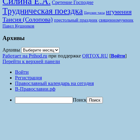
Силина Е.А.
Сретение Господне
Трудническая поездка
игумения
Царские часы
Таисия (Солопова)
престольный праздник
священномученик
Павел Кушников
Архивы
Архивы
Работает на Prihod.ru
при поддержке
ORTOX.RU
[
Войти
]
Перейти к верхней панели
Войти
Регистрация
Православный календарь на сегодня
В-Православии.рф
Поиск