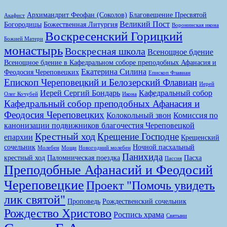
Архимандрит Феофан (Соколов)
Благовещение Пресвятой
Акафист
Великий Пост
Богородицы
Божественная Литургия
Воронинская икона
Воскресенский Горицкий
Божией Матери
монастырь
Воскресная школа
Всенощное бдение
Всенощное бдение в Кафедральном соборе преподобных Афанасия и
Екатерина Силина
Феодосия Череповецких
Епископ Флавиан
Епископ Череповецкий и Белозерский Флавиан
Иерей
Иерей Сергий Бондарь
Кафедральный собор
Олег Кочубей
Икона
Кафедральный собор преподобных Афанасия и
Феодосия Череповецких
Колокольный звон
Комиссия по
канонизации подвижников благочестия Череповецкой
Крестный ход
Крещение Господне
епархии
Крещенский
сочельник
Ночной пасхальный
Молебен
Мощи
Новогодний молебен
Панихида
крестный ход
Паломническая поездка
Пасха
Пассия
Преподобные Афанасий и Феодосий
Череповецкие
Проект "Помочь увидеть
лик святой"
Проповедь
Рождественский сочельник
Рождество Христово
Роспись храма
Святыни