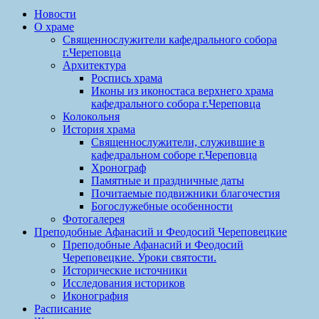
Новости
О храме
Священнослужители кафедрального собора
г.Череповца
Архитектура
Роспись храма
Иконы из иконостаса верхнего храма
кафедрального собора г.Череповца
Колокольня
История храма
Священнослужители, служившие в
кафедральном соборе г.Череповца
Хронограф
Памятные и праздничные даты
Почитаемые подвижники благочестия
Богослужебные особенности
Фотогалерея
Преподобные Афанасий и Феодосий Череповецкие
Преподобные Афанасий и Феодосий
Череповецкие. Уроки святости.
Исторические источники
Исследования историков
Иконография
Расписание