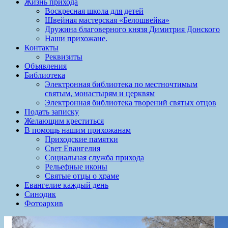
Жизнь прихода
Воскресная школа для детей
Швейная мастерская «Белошвейка»
Дружина благоверного князя Димитрия Донского
Наши прихожане.
Контакты
Реквизиты
Объявления
Библиотека
Электронная библиотека по местночтимым
святым, монастырям и церквям
Электронная библиотека творений святых отцов
Подать записку
Желающим креститься
В помощь нашим прихожанам
Приходские памятки
Свет Евангелия
Социальная служба прихода
Рельефные иконы
Святые отцы о храме
Евангелие каждый день
Синодик
Фотоархив